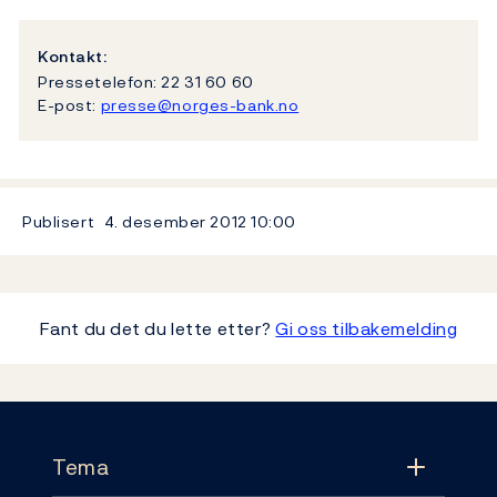
Kontakt:
Pressetelefon: 22 31 60 60
E-post:
presse@norges-bank.no
Publisert
4. desember 2012
10:00
Fant du det du lette etter?
Gi oss tilbakemelding
Footer
Tema