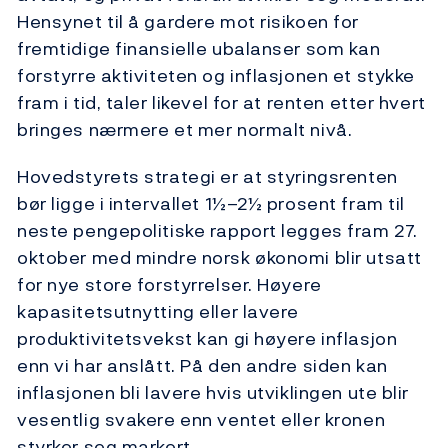
Hensynet til å gardere mot risikoen for
fremtidige finansielle ubalanser som kan
forstyrre aktiviteten og inflasjonen et stykke
fram i tid, taler likevel for at renten etter hvert
bringes nærmere et mer normalt nivå.
Hovedstyrets strategi er at styringsrenten
bør ligge i intervallet 1½–2½ prosent fram til
neste pengepolitiske rapport legges fram 27.
oktober med mindre norsk økonomi blir utsatt
for nye store forstyrrelser. Høyere
kapasitetsutnytting eller lavere
produktivitetsvekst kan gi høyere inflasjon
enn vi har anslått. På den andre siden kan
inflasjonen bli lavere hvis utviklingen ute blir
vesentlig svakere enn ventet eller kronen
styrker seg markert.