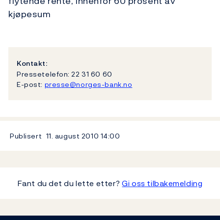
flytende rente, innenfor 60 prosent av
kjøpesum
Kontakt:
Pressetelefon: 22 31 60 60
E-post:
presse@norges-bank.no
Publisert
11. august 2010
14:00
Fant du det du lette etter?
Gi oss tilbakemelding