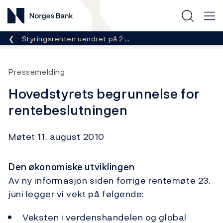
Norges Bank
Her er du nå:
Styringsrenten uendret på 2 …
Pressemelding
Hovedstyrets begrunnelse for
rentebeslutningen
Møtet 11. august 2010
Den økonomiske utviklingen
Av ny informasjon siden forrige rentemøte 23.
juni legger vi vekt på følgende:
Veksten i verdenshandelen og global