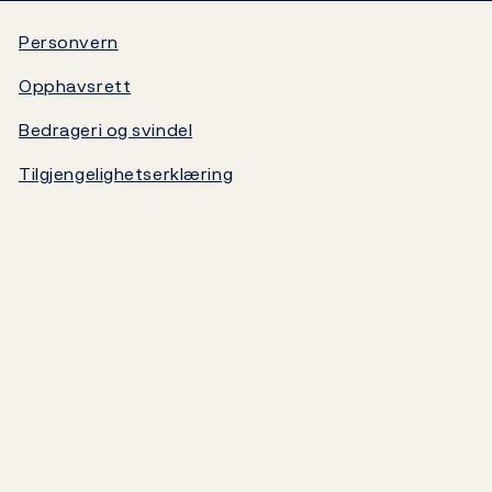
Video
Statsgjeld
Personvern
Opphavsrett
Norges Banks oppgjørssystem
Bedrageri og svindel
Om Norges Bank
Tilgjengelighetserklæring