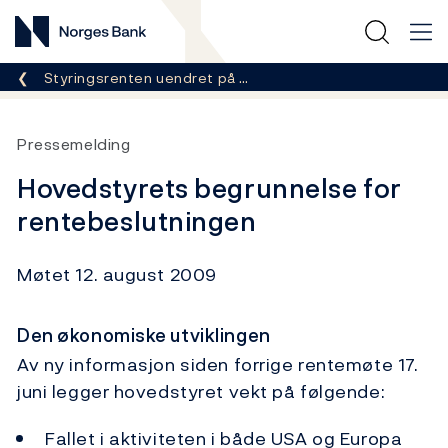
Norges Bank
Her er du nå:
Styringsrenten uendret på …
Pressemelding
Hovedstyrets begrunnelse for
rentebeslutningen
Møtet 12. august 2009
Den økonomiske utviklingen
Av ny informasjon siden forrige rentemøte 17.
juni legger hovedstyret vekt på følgende:
Fallet i aktiviteten i både USA og Europa