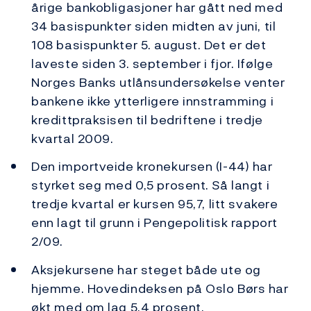
årige bankobligasjoner har gått ned med
34 basispunkter siden midten av juni, til
108 basispunkter 5. august. Det er det
laveste siden 3. september i fjor. Ifølge
Norges Banks utlånsundersøkelse venter
bankene ikke ytterligere innstramming i
kredittpraksisen til bedriftene i tredje
kvartal 2009.
Den importveide kronekursen (I-44) har
styrket seg med 0,5 prosent. Så langt i
tredje kvartal er kursen 95,7, litt svakere
enn lagt til grunn i Pengepolitisk rapport
2/09.
Aksjekursene har steget både ute og
hjemme. Hovedindeksen på Oslo Børs har
økt med om lag 5,4 prosent.