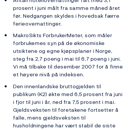
Antall hotellovernattinger falt med 3,1
prosent i juni målt fra samme måned året
før. Nedgangen skyldes i hovedsak færre
ferieovernattinger.
MakroSikts ForbrukerMeter, som måler
forbrukernes syn på de økonomiske
utsiktene og egne kjøpsplaner i Norge,
steg fra 2,7 poeng i mai til 6,7 poeng i juni.
Vi må tilbake til desember 2007 for å finne
et høyere nivå på indeksen.
Den innenlandske bruttogjelden til
publikum (K2) økte med 6,5 prosent fra juni
i fjor til juni i år, ned fra 7,5 prosent i mai.
Gjeldsveksten til foretakene fortsetter å
falle, mens gjeldsveksten til
husholdningene har vært stabil de siste