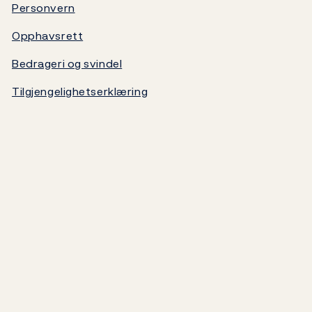
Statsgjeld
Personvern
Opphavsrett
Norges Banks oppgjørssystem
Bedrageri og svindel
Om Norges Bank
Tilgjengelighetserklæring