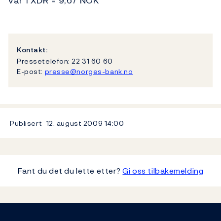
var 1 XDR = 9,67 NOK
Kontakt:
Pressetelefon: 22 31 60 60
E-post:
presse@norges-bank.no
Publisert
12. august 2009
14:00
Fant du det du lette etter?
Gi oss tilbakemelding
Footer