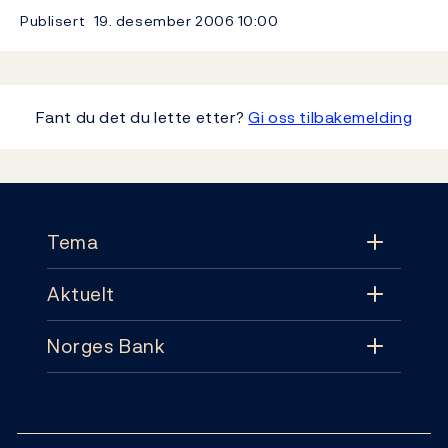
Publisert
19. desember 2006
10:00
Fant du det du lette etter?
Gi oss tilbakemelding
Footer
Tema
Aktuelt
Tema
Norges Bank
Aktuelt
Pengepolitikk
Kontakt
Nyheter
Finansiell stabilitet