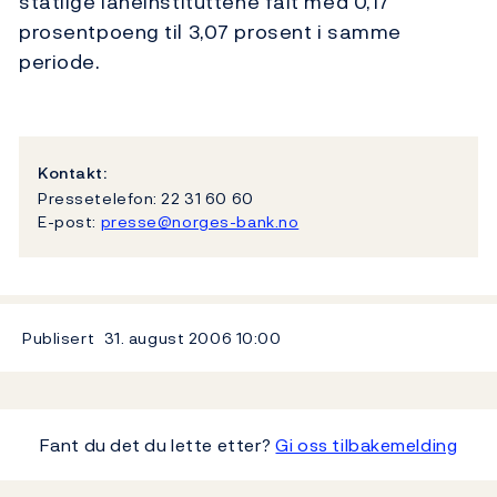
statlige låneinstituttene falt med 0,17
prosentpoeng til 3,07 prosent i samme
periode.
Kontakt:
Pressetelefon: 22 31 60 60
E-post:
presse@norges-bank.no
Publisert
31. august 2006
10:00
Fant du det du lette etter?
Gi oss tilbakemelding