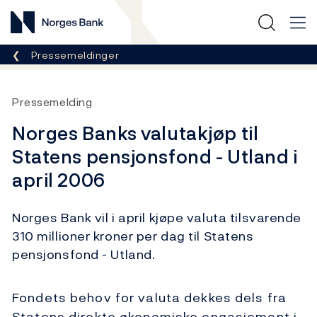
Norges Bank
Her er du nå:
Pressemeldinger
Pressemelding
Norges Banks valutakjøp til
Statens pensjonsfond - Utland i
april 2006
Norges Bank vil i april kjøpe valuta tilsvarende
310 millioner kroner per dag til Statens
pensjonsfond - Utland.
Fondets behov for valuta dekkes dels fra
Statens direkte økonomiske engasjement i