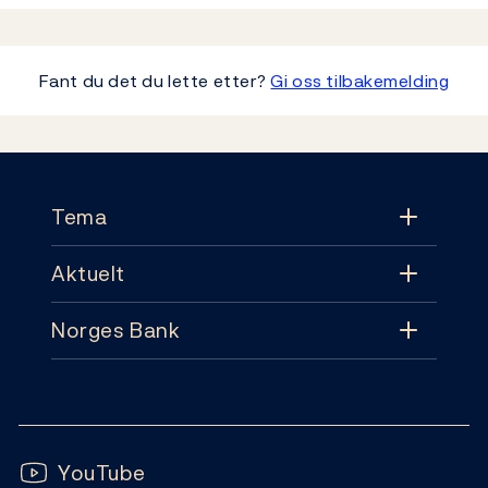
Fant du det du lette etter?
Gi oss tilbakemelding
Footer
Tema
Aktuelt
Tema
Norges Bank
Aktuelt
Pengepolitikk
Kontakt
Nyheter
Finansiell stabilitet
Følg oss:
Abonnement
Publikasjoner
YouTube
Sedler og mynter