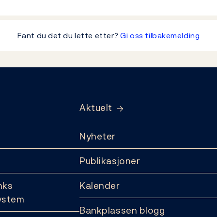
Fant du det du lette etter?
Gi oss tilbakemelding
Aktuelt
Nyheter
Publikasjoner
nks
Kalender
ystem
Bankplassen blogg