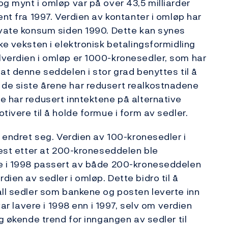
g mynt i omløp var på over 43,5 milliarder
ent fra 1997. Verdien av kontanter i omløp har
ivate konsum siden 1990. Dette kan synes
ke veksten i elektronisk betalingsformidling
lverdien i omløp er 1000-kronesedler, som har
at denne seddelen i stor grad benyttes til å
de siste årene har redusert realkostnadene
e har redusert inntektene på alternative
tivere til å holde formue i form av sedler.
r endret seg. Verdien av 100-kronesedler i
mest etter at 200-kroneseddelen ble
le i 1998 passert av både 200-kroneseddelen
ien av sedler i omløp. Dette bidro til å
all sedler som bankene og posten leverte inn
var lavere i 1998 enn i 1997, selv om verdien
og økende trend for inngangen av sedler til