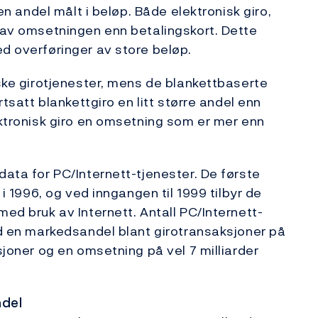
ten andel målt i beløp. Både elektronisk giro,
l av omsetningen enn betalingskort. Dette
ed overføringer av store beløp.
iske girotjenester, mens de blankettbaserte
rtsatt blankettgiro en litt større andel enn
ektronisk giro en omsetning som er mer enn
data for PC/Internett-tjenester. De første
 i 1996, og ved inngangen til 1999 tilbyr de
med bruk av Internett. Antall PC/Internett-
med en markedsandel blant girotransaksjoner på
sjoner og en omsetning på vel 7 milliarder
ndel