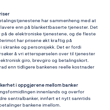
riser
 betalingstjenestene har sammenheng med at
 lavere enn på blankettbaserte tjenester. Det
r på de elektroniske tjenestene, og de fleste
erimot har prisene økt kraftig på
i skranke og personsjekk. Det er fordi
øker å vri etterspørselen over til tjenester
lektronisk giro, brevgiro og betalingskort.
 grad enn tidligere bankenes reelle kostnader
kkerhet i oppgjørene mellom banker
alingsformidlingen innenlands og overfor
dre sentralbanker, innført et nytt sanntids
betalinger bankene imellom.