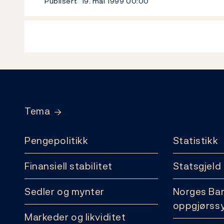
Publisert
19. mai 1999
00:00
Footer
Tema
Pengepolitikk
Statistikk
Finansiell stabilitet
Statsgjeld
Sedler og mynter
Norges Ba
oppgjørss
Markeder og likviditet