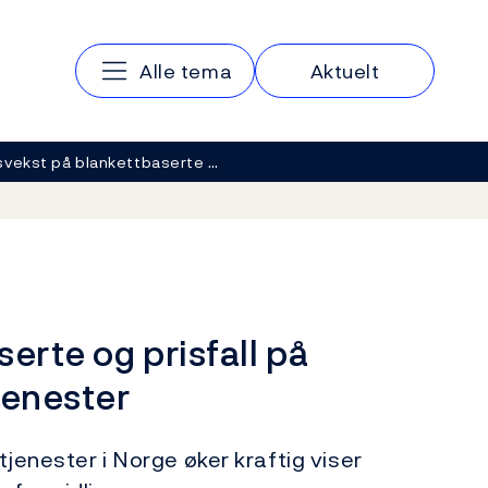
Hovedmeny
Alle tema
Aktuelt
svekst på blankettbaserte …
erte og prisfall på
jenester
tjenester i Norge øker kraftig viser