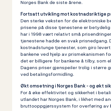
Norges Bank de siste årene.
Fortsatt utvikling mot kostnadsriktige p
Den sterke veksten for de elektroniske
prisene på disse tjenestene er betydelig
har i 1998 vært relativt små prisendringe
tjenestene hadde en svak prisnedgang. D
kostnadstunge tjenester, som giro levert 
bankene ved hjelp av prismekanismen fors
det er billigere for bankene å tilby, som e
Dagens priser gjenspeiler trolig i større
ved betalingsformidling.
Økt omsetning i Norges Bank - og økt si
For å øke effektivitet og sikkerhet i bet
utlandet har Norges Bank, i likhet med an
bruttooppgjørssystem for overføring av 