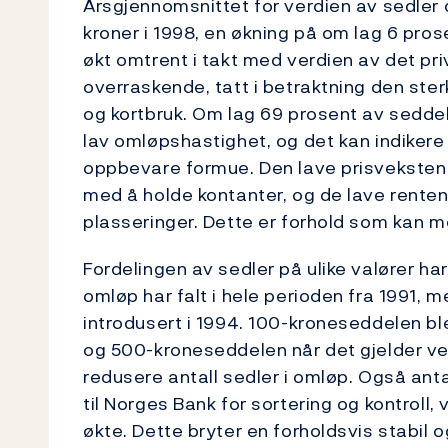
Årsgjennomsnittet for verdien av sedler o
kroner i 1998, en økning på om lag 6 pros
økt omtrent i takt med verdien av det pr
overraskende, tatt i betraktning den ster
og kortbruk. Om lag 69 prosent av sedde
lav omløpshastighet, og det kan indikere 
oppbevare formue. Den lave prisveksten 
med å holde kontanter, og de lave renten
plasseringer. Dette er forhold som kan mo
Fordelingen av sedler på ulike valører ha
omløp har falt i hele perioden fra 1991, 
introdusert i 1994. 100-kroneseddelen b
og 500-kroneseddelen når det gjelder verd
redusere antall sedler i omløp. Også ant
til Norges Bank for sortering og kontroll, 
økte. Dette bryter en forholdsvis stabil 