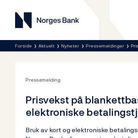
Norges Bank
Her er du nå:
Forside
Aktuelt
Nyheter
Pressemeldinger
Pri
Pressemelding
Prisvekst på blankettbas
elektroniske betalingst
Bruk av kort og elektroniske betalings