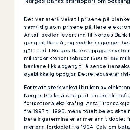
Norges Banks årsrapport om betaling
Det var sterk vekst i prisene på blanke
samtidig som prisene på flere elektron
Antall sedler levert inn til Norges Bank 
gang på flere år, og seddelinngangen be
gått ned. I Norges Banks oppgjørssyste
milliarder kroner i februar 1999 til 188 mil
bankene fikk adgang til å sende transaksj
øyeblikkelig oppgjør. Dette reduserer ris
Fortsatt sterk vekst i bruken av elektro
Norges Banks årsrapport om betalingsform
fortsetter å øke kraftig. Antall transaks
fra 1997 til 1998, mens totalt beløp økte 
betalingsterminaler er mer enn tidoblet fr
mer enn fordoblet fra 1994. Selv om beta