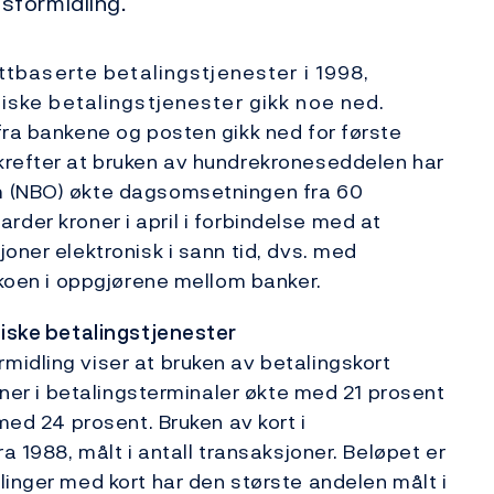
sformidling.
ttbaserte betalingstjenester i 1998,
iske betalingstjenester gikk noe ned.
fra bankene og posten gikk ned for første
krefter at bruken av hundrekroneseddelen har
m (NBO) økte dagsomsetningen fra 60
liarder kroner i april i forbindelse med at
oner elektronisk i sann tid, dvs. med
ikoen i oppgjørene mellom banker.
niske betalingstjenester
idling viser at bruken av betalingskort
joner i betalingsterminaler økte med 21 prosent
med 24 prosent. Bruken av kort i
a 1988, målt i antall transaksjoner. Beløpet er
linger med kort har den største andelen målt i