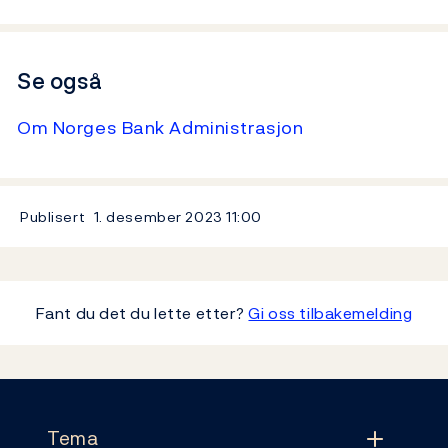
Se også
Om Norges Bank Administrasjon
Publisert
1. desember 2023
11:00
Fant du det du lette etter?
Gi oss tilbakemelding
Footer
Tema