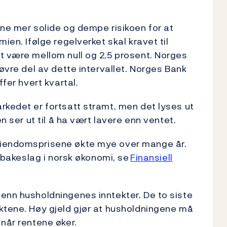
ene mer solide og dempe risikoen for at
ien. Ifølge regelverket skal kravet til
t være mellom null og 2,5 prosent. Norges
 øvre del av dette intervallet. Norges Bank
ffer hvert kvartal.
rkedet er fortsatt stramt, men det lyses ut
n ser ut til å ha vært lavere enn ventet.
eiendomsprisene økte mye over mange år.
ilbakeslag i norsk økonomi, se
Finansiell
enn husholdningenes inntekter. De to siste
ktene. Høy gjeld gjør at husholdningene må
 når rentene øker.