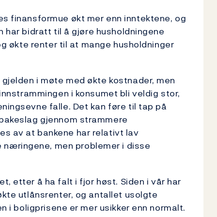
nes finansformue økt mer enn inntektene, og
n har bidratt til å gjøre husholdningene
 og økte renter til at mange husholdninger
e gjelden i møte med økte kostnader, men
 innstrammingen i konsumet bli veldig stor,
ningsevne falle. Det kan føre til tap på
tilbakeslag gjennom strammere
s av at bankene har relativt lav
 næringene, men problemer i disse
 etter å ha falt i fjor høst. Siden i vår har
økte utlånsrenter, og antallet usolgte
en i boligprisene er mer usikker enn normalt.