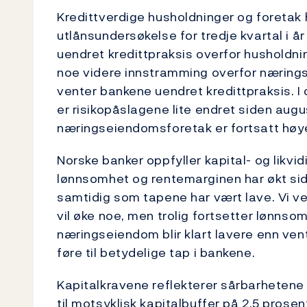
Kredittverdige husholdninger og foretak h
utlånsundersøkelse for tredje kvartal i 
uendret kredittpraksis overfor husholdn
noe videre innstramming overfor næring
venter bankene uendret kredittpraksis. I
er risikopåslagene lite endret siden augu
næringseiendomsforetak er fortsatt høy
Norske banker oppfyller kapital- og likv
lønnsomhet og rentemarginen har økt sid
samtidig som tapene har vært lave. Vi ve
vil øke noe, men trolig fortsetter lønns
næringseiendom blir klart lavere enn vent
føre til betydelige tap i bankene.
Kapitalkravene reflekterer sårbarhetene 
til motsyklisk kapitalbuffer på 2,5 prosent