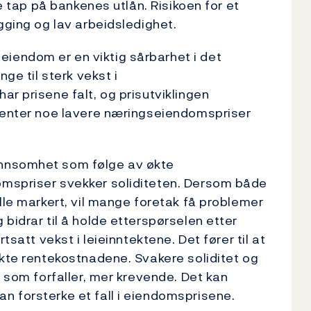
te tap på bankenes utlån. Risikoen for et
gging og lav arbeidsledighet.
iendom er en viktig sårbarhet i det
ge til sterk vekst i
r prisene falt, og prisutviklingen
 venter noe lavere næringseiendomspriser
ønnsomhet som følge av økte
omspriser svekker soliditeten. Dersom både
lle markert, vil mange foretak få problemer
bidrar til å holde etterspørselen etter
tsatt vekst i leieinntektene. Det fører til at
økte rentekostnadene. Svakere soliditet og
n som forfaller, mer krevende. Det kan
n forsterke et fall i eiendomsprisene.