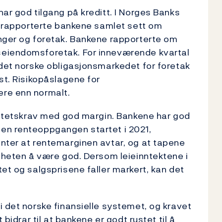
ar god tilgang på kreditt. I Norges Banks
år rapporterte bankene samlet sett om
inger og foretak. Bankene rapporterte om
seiendomsforetak. For inneværende kvartal
 det norske obligasjonsmarkedet for foretak
st. Risikopåslagene for
ere enn normalt.
iditetskrav med god margin. Bankene har god
en renteoppgangen startet i 2021,
nter at rentemarginen avtar, og at tapene
omheten å være god. Dersom leieinntektene i
et og salgsprisene faller markert, kan det
i det norske finansielle systemet, og kravet
 bidrar til at bankene er godt rustet til å