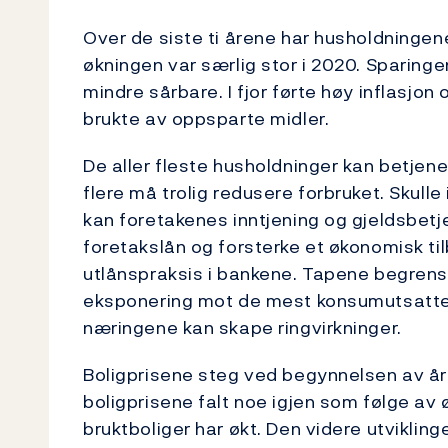
Over de siste ti årene har husholdninge
økningen var særlig stor i 2020. Sparinge
mindre sårbare. I fjor førte høy inflasjon
brukte av oppsparte midler.
De aller fleste husholdninger kan betjen
flere må trolig redusere forbruket. Skulle
kan foretakenes inntjening og gjeldsbetje
foretakslån og forsterke et økonomisk 
utlånspraksis i bankene. Tapene begrense
eksponering mot de mest konsumutsatte
næringene kan skape ringvirkninger.
Boligprisene steg ved begynnelsen av året,
boligprisene falt noe igjen som følge av 
bruktboliger har økt. Den videre utvikling