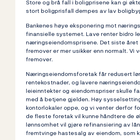
Store og brå fall i boligprisene kan gi øk
stort boligprisfall dempes av lav boligby
Bankenes høye eksponering mot næringse
finansielle systemet. Lave renter bidro len
næringseiendomsprisene. Det siste året ha
fremover er mer usikker enn normalt. Vi
fremover.
Næringseiendomsforetak får redusert l
rentekostnader, og lavere næringseiend
leieinntekter og eiendomspriser skulle fa
med å betjene gjelden. Høy sysselsetting 
kontorlokaler oppe, og vi venter derfor for
de fleste foretak vil kunne håndtere de 
lønnsomhet vil gjøre refinansiering av lå
fremtvinge hastesalg av eiendom, som ka