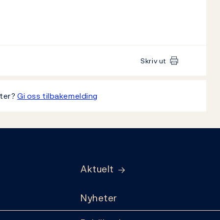
Skriv ut
tter?
Gi oss tilbakemelding
Aktuelt
Nyheter