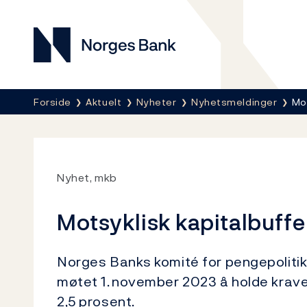
Norges Bank
Her er du nå:
Forside
Aktuelt
Nyheter
Nyhetsmeldinger
Mot
Nyhet, mkb
Motsyklisk kapitalbuffe
Norges Banks komité for pengepolitikk 
møtet 1. november 2023 å holde kravet
2,5 prosent.