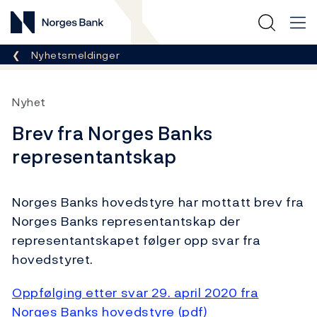
Norges Bank
Her er du nå:
Nyhetsmeldinger
Nyhet
Brev fra Norges Banks
representantskap
Norges Banks hovedstyre har mottatt brev fra
Norges Banks representantskap der
representantskapet følger opp svar fra
hovedstyret.
Oppfølging etter svar 29. april 2020 fra
Norges Banks hovedstyre (pdf)