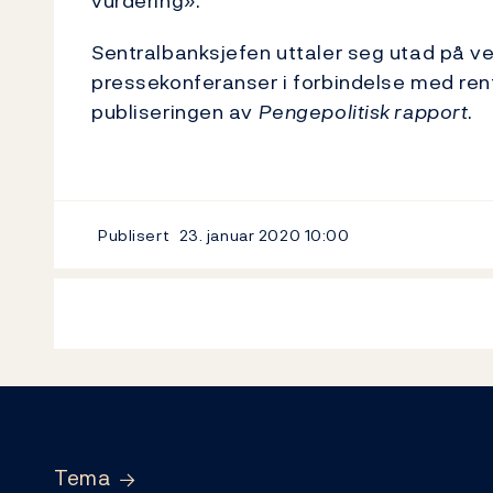
vurdering».
Sentralbanksjefen uttaler seg utad på veg
pressekonferanser i forbindelse med r
publiseringen av
Pengepolitisk rapport
.
Publisert
23. januar 2020
10:00
Footer
Tema