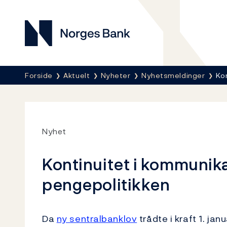
Norges Bank
Her er du nå:
Forside
Aktuelt
Nyheter
Nyhetsmeldinger
Ko
Nyhet
Kontinuitet i kommunik
pengepolitikken
Da
ny sentralbanklov
trådte i kraft 1. ja