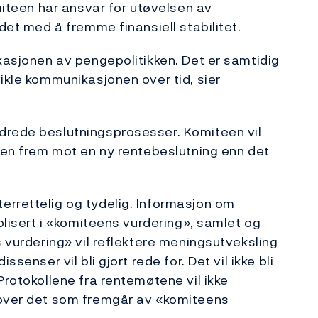
iteen har ansvar for utøvelsen av
idet med å fremme finansiell stabilitet.
ikasjonen av pengepolitikken. Det er samtidig
ikle kommunikasjonen over tid, sier
drede beslutningsprosesser. Komiteen vil
ssen frem mot en ny rentebeslutning enn det
errettelig og tydelig. Informasjon om
ublisert i «komiteens vurdering», samlet og
s vurdering» vil reflektere meningsutveksling
senser vil bli gjort rede for. Det vil ikke bli
Protokollene fra rentemøtene vil ikke
 over det som fremgår av «komiteens