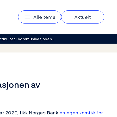
Hovedmeny
Alle tema
Aktuelt
ntinuitet i kommunikasjonen …
asjonen av
nuar 2020, fikk Norges Bank
en egen komité for