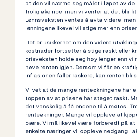
at den vil nærme seg målet i løpet av de
trolig øke noe, men vi venter at det blir li
Lønnsveksten ventes å avta videre, men m
lønningene likevel vil stige mer enn prise
Det er usikkerhet om den videre utviklin
kostnader fortsetter å stige raskt eller k
prisveksten holde seg høy lenger enn vi n
heve renten igjen. Dersom vi får en kraft
inflasjonen faller raskere, kan renten bli s
Vi vet at de mange renteøkningene har 
toppen av at prisene har steget raskt. Ma
det vanskelig å få endene til å møtes. Tro
renteøkninger. Mange vil oppleve at kjøpe
bære. Vi må likevel være forberedt på at 
enkelte næringer vil oppleve nedgang i akt