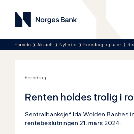
Norges Bank
Her er du nå:
Forside
Aktuelt
Nyheter
Foredrag og taler
Ren
Foredrag
Renten holdes trolig i r
Sentralbanksjef Ida Wolden Baches i
rentebeslutningen 21. mars 2024.