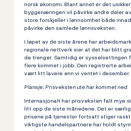
norsk økonomi. Blant annet er det usikker
byggenæringen vil påvirke andre deler a
store forskjeller i lønnsomhet både innad 
påvirke den samlede lønnsveksten.
I løpet av de siste årene har arbeidsmark
regionale nettverk sier at det har blitt gr
de trenger. Samtidig er sysselsettingen f
flere kommet i jobb. Den registrerte arbe
vært litt lavere enn vi ventet i desember.
Plansje: Prisveksten ute har kommet ned
Internasjonalt har prisveksten falt mye s
litt opp de siste månedene. Det er særli
prisene på tjenester fortsatt stiger ras
viktigste handelspartnere har holdt styr