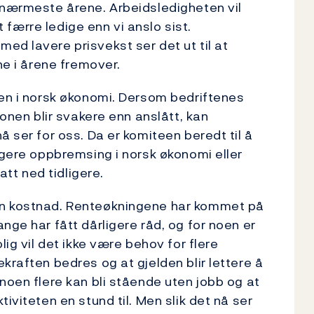
 nærmeste årene. Arbeidsledigheten vil
tt færre ledige enn vi anslo sist.
ed lavere prisvekst ser det ut til at
ne i årene fremover.
gen i norsk økonomi. Dersom bedriftenes
ronen blir svakere enn anslått, kan
å ser for oss. Da er komiteen beredt til å
igere oppbremsing i norsk økonomi eller
att ned tidligere.
en kostnad. Renteøkningene har kommet på
nge har fått dårligere råd, og for noen er
lig vil det ikke være behov for flere
kraften bedres og at gjelden blir lettere å
noen flere kan bli stående uten jobb og at
iviteten en stund til. Men slik det nå ser