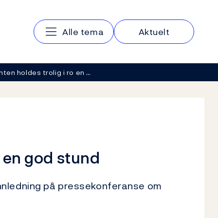
Hovedmeny
Alle tema
Aktuelt
ten holdes trolig i ro en …
o en god stund
nnledning på pressekonferanse om