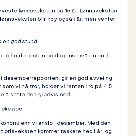
 høyeste lønnsveksten på 15 år. Lønnsveksten
r lønnsveksten blir høy også i år, men venter
ro en god stund
or å holde renten på dagens nivå en god
 i desemberrapporten, gir en god avveiing
om vi nå tror, holder vi renten i ro på 4,5
ne å sette den gradvis ned.
n øke noe
k økonomi enn vi anslo i desember. Med den
 at prisveksten kommer raskere ned i år, og