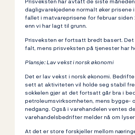
Prisveksten har avtatt de siste måneden
dagligvarekjedene normalt øker prisene i fe
fallet i matvareprisene for februar side
enn vi har lagt til grunn.
Prisveksten er fortsatt bredt basert. Det
falt, mens prisveksten på tjenester har 
Plansje: Lav vekst i norsk økonomi
Det er lav vekst i norsk økonomi. Bedrift
sett at aktiviteten vil holde seg stabil 
sokkelen gjør at det fortsatt går bra i be
petroleumsvirksomheten, mens bygge- og
nedgang. Også i varehandelen ventes det 
varehandelsbedrifter melder nå om lysere
At det er store forskjeller mellom næring