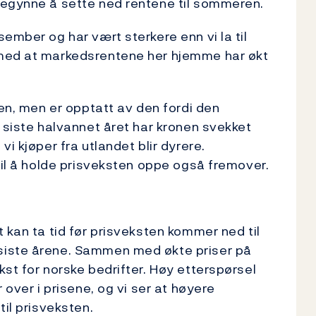
begynne å sette ned rentene til sommeren.
ember og har vært sterkere enn vi la til
 med at markedsrentene her hjemme har økt
sen, men er opptatt av den fordi den
t siste halvannet året har kronen svekket
i kjøper fra utlandet blir dyrere.
til å holde prisveksten oppe også fremover.
 kan ta tid før prisveksten kommer ned til
siste årene. Sammen med økte priser på
st for norske bedrifter. Høy etterspørsel
 over i prisene, og vi ser at høyere
til prisveksten.