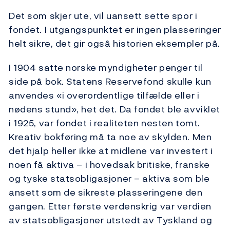
Det som skjer ute, vil uansett sette spor i
fondet. I utgangspunktet er ingen plasseringer
helt sikre, det gir også historien eksempler på.
I 1904 satte norske myndigheter penger til
side på bok. Statens Reservefond skulle kun
anvendes «i overordentlige tilfælde eller i
nødens stund», het det. Da fondet ble avviklet
i 1925, var fondet i realiteten nesten tomt.
Kreativ bokføring må ta noe av skylden. Men
det hjalp heller ikke at midlene var investert i
noen få aktiva – i hovedsak britiske, franske
og tyske statsobligasjoner – aktiva som ble
ansett som de sikreste plasseringene den
gangen. Etter første verdenskrig var verdien
av statsobligasjoner utstedt av Tyskland og