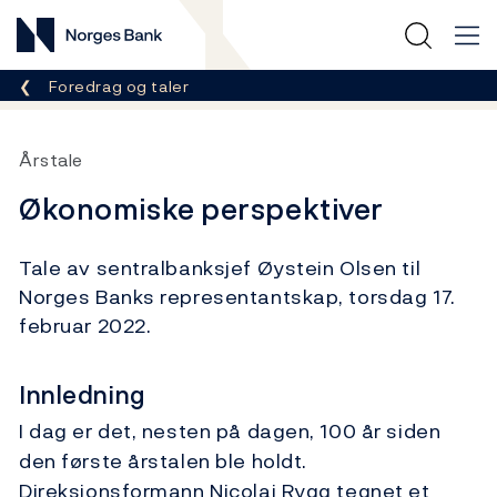
Norges Bank
Her er du nå:
Foredrag og taler
Årstale
Økonomiske perspektiver
Tale av sentralbanksjef Øystein Olsen til
Norges Banks representantskap, torsdag 17.
februar 2022.
Innledning
I dag er det, nesten på dagen, 100 år siden
den første årstalen ble holdt.
Direksjonsformann Nicolai Rygg tegnet et