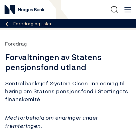
Norges Bank
Her er du nå:
Foredrag og taler
Foredrag
Forvaltningen av Statens
pensjonsfond utland
Sentralbanksjef Øystein Olsen. Innledning til
høring om Statens pensjonsfond i Stortingets
finanskomité.
Med forbehold om endringer under
fremføringen.