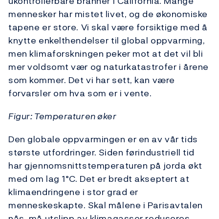
ukontrollerbare branner i California. Mange
mennesker har mistet livet, og de økonomiske
tapene er store. Vi skal være forsiktige med å
knytte enkelthendelser til global oppvarming,
men klimaforskningen peker mot at det vil bli
mer voldsomt vær og naturkatastrofer i årene
som kommer. Det vi har sett, kan være
forvarsler om hva som er i vente.
Figur: Temperaturen øker
Den globale oppvarmingen er en av vår tids
største utfordringer. Siden førindustriell tid
har gjennomsnittstemperaturen på jorda økt
med om lag 1°C. Det er bredt akseptert at
klimaendringene i stor grad er
menneskeskapte. Skal målene i Parisavtalen
nås, må utslipp av klimagasser reduseres