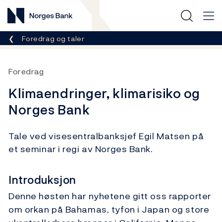
Norges Bank
Her er du nå:
Foredrag og taler
Foredrag
Klimaendringer, klimarisiko og
Norges Bank
Tale ved visesentralbanksjef Egil Matsen på
et seminar i regi av Norges Bank.
Introduksjon
Denne høsten har nyhetene gitt oss rapporter
om orkan på Bahamas, tyfon i Japan og store