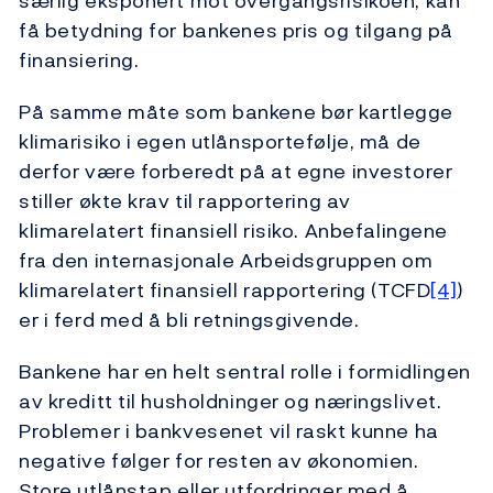
særlig eksponert mot overgangsrisikoen, kan
få betydning for bankenes pris og tilgang på
finansiering.
På samme måte som bankene bør kartlegge
klimarisiko i egen utlånsportefølje, må de
derfor være forberedt på at egne investorer
stiller økte krav til rapportering av
klimarelatert finansiell risiko. Anbefalingene
fra den internasjonale Arbeidsgruppen om
klimarelatert finansiell rapportering (TCFD
[4]
)
er i ferd med å bli retningsgivende.
Bankene har en helt sentral rolle i formidlingen
av kreditt til husholdninger og næringslivet.
Problemer i bankvesenet vil raskt kunne ha
negative følger for resten av økonomien.
Store utlånstap eller utfordringer med å