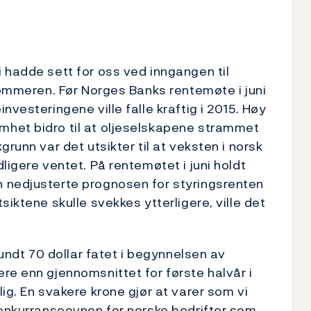
 hadde sett for oss ved inngangen til
 sommeren. Før Norges Banks rentemøte i juni
nvesteringene ville falle kraftig i 2015. Høy
het bidro til at oljeselskapene strammet
runn var det utsikter til at veksten i norsk
ligere ventet. På rentemøtet i juni holdt
 nedjusterte prognosen for styringsrenten
iktene skulle svekkes ytterligere, ville det
rundt 70 dollar fatet i begynnelsen av
re enn gjennomsnittet for første halvår i
ig. En svakere krone gjør at varer som vi
konkurranseevnen for norske bedrifter som