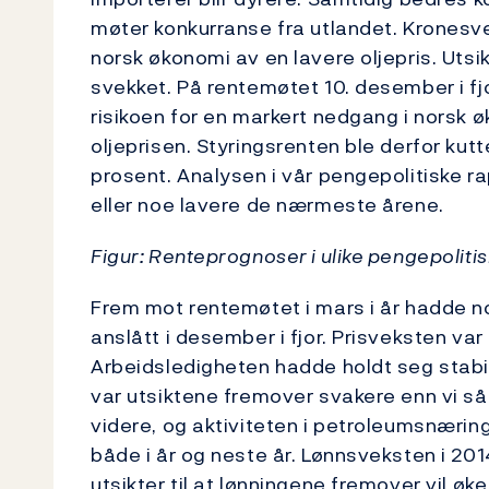
møter konkurranse fra utlandet. Krones
norsk økonomi av en lavere oljepris. Utsik
svekket. På rentemøtet 10. desember i fj
risikoen for en markert nedgang i norsk ø
oljeprisen. Styringsrenten ble derfor kutt
prosent. Analysen i vår pengepolitiske ra
eller noe lavere de nærmeste årene.
Figur: Renteprognoser i ulike pengepoliti
Frem mot rentemøtet i mars i år hadde n
anslått i desember i fjor. Prisveksten var
Arbeidsledigheten hadde holdt seg stabil
var utsiktene fremover svakere enn vi så
videre, og aktiviteten i petroleumsnæringe
både i år og neste år. Lønnsveksten i 2014
utsikter til at lønningene fremover vil øk