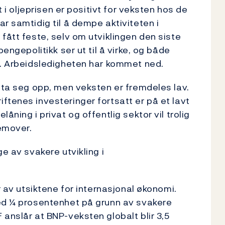
t i oljeprisen er positivt for veksten hos de
r samtidig til å dempe aktiviteten i
fått feste, selv om utviklingen den siste
engepolitikk ser ut til å virke, og både
p. Arbeidsledigheten har kommet ned.
å ta seg opp, men veksten er fremdeles lav.
ftenes investeringer fortsatt er på et lavt
åning i privat og offentlig sektor vil trolig
remover.
e av svakere utvikling i
r av utsiktene for internasjonal økonomi.
med ¼ prosentenhet på grunn av svakere
anslår at BNP-veksten globalt blir 3,5