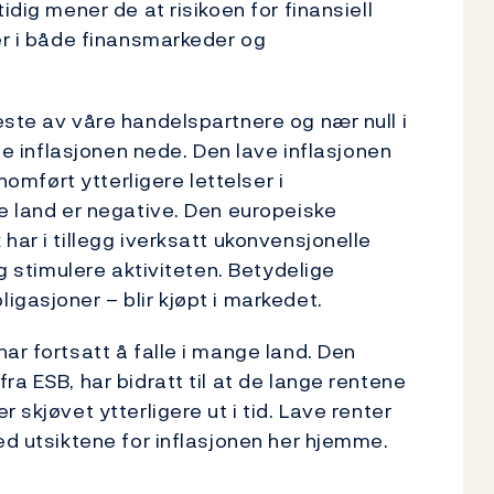
idig mener de at risikoen for finansiell
ger i både finansmarkeder og
este av våre handelspartnere og nær null i
lde inflasjonen nede. Den lave inflasjonen
nnomført ytterligere lettelser i
te land er negative. Den europeiske
har i tillegg iverksatt ukonvensjonelle
og stimulere aktiviteten. Betydelige
gasjoner – blir kjøpt i markedet.
ar fortsatt å falle i mange land. Den
ra ESB, har bidratt til at de lange rentene
 skjøvet ytterligere ut i tid. Lave renter
ed utsiktene for inflasjonen her hjemme.