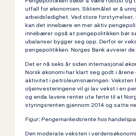
Pengepolitikken søker å være robust og t
utfall for økonomien. Siktemålet er å un
arbeidsledighet. Ved store forstyrrelser, 
kan det innebære en mer aktiv pengepolit
innebærer også at pengepolitikken bør sø
ubalanser bygger seg opp. Derfor er vekst
pengepolitikken. Norges Bank avveier de 
Det er nå seks år siden internasjonal øk
Norsk økonomi har klart seg godt i årene 
aktivitet i petroleumsnæringen. Veksten ha
oljeinvesteringene vil gi lav vekst i en p
og enda lavere renter ute førte til at No
styringsrenten gjennom 2014 og satte ned
Figur: Pengemarkedsrente hos handelspa
Den moderate veksten i verdensøkonomie