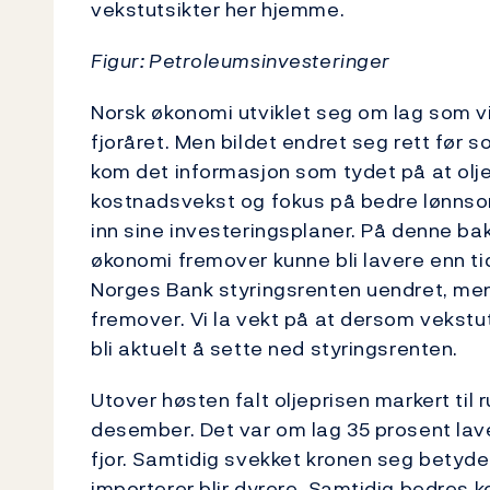
vekstutsikter her hjemme.
Figur: Petroleumsinvesteringer
Norsk økonomi utviklet seg om lag som vi
fjoråret. Men bildet endret seg rett før
kom det informasjon som tydet på at oljei
kostnadsvekst og fokus på bedre lønnsom
inn sine investeringsplaner. På denne bakg
økonomi fremover kunne bli lavere enn tid
Norges Bank styringsrenten uendret, men
fremover. Vi la vekt på at dersom vekstuts
bli aktuelt å sette ned styringsrenten.
Utover høsten falt oljeprisen markert til 
desember. Det var om lag 35 prosent lave
fjor. Samtidig svekket kronen seg betydel
importerer blir dyrere. Samtidig bedres 