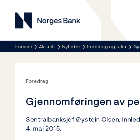
Norges Bank
Her er du nå:
Forside
Aktuelt
Nyheter
Foredrag og taler
Gj
Foredrag
Gjennomføringen av pe
Sentralbanksjef Øystein Olsen. Innledn
4. mai 2015.