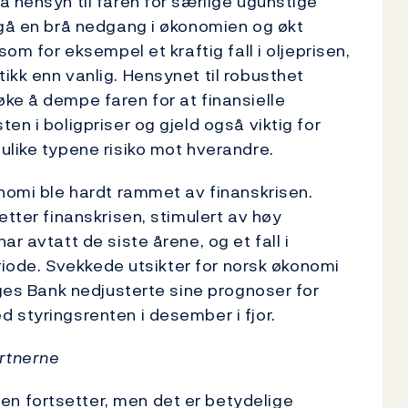
a hensyn til faren for særlige ugunstige
ngå en brå nedgang i økonomien og økt
som for eksempel et kraftig fall i oljeprisen,
ikk enn vanlig. Hensynet til robusthet
ke å dempe faren for at finansielle
en i boligpriser og gjeld også viktig for
ulike typene risiko mot hverandre.
onomi ble hardt rammet av finanskrisen.
etter finanskrisen, stimulert av høy
r avtatt de siste årene, og et fall i
eriode. Svekkede utsikter for norsk økonomi
rges Bank nedjusterte sine prognoser for
 styringsrenten i desember i fjor.
rtnerne
n fortsetter, men det er betydelige