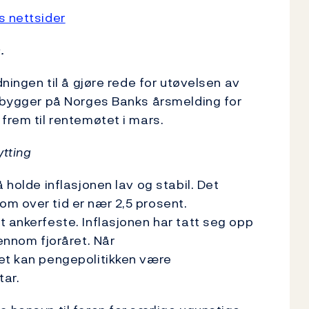
s nettsider
.
dningen til å gjøre rede for utøvelsen av
g bygger på Norges Banks årsmelding for
frem til rentemøtet i mars.
ytting
 holde inflasjonen lav og stabil. Det
m over tid er nær 2,5 prosent.
t ankerfeste. Inflasjonen har tatt seg opp
jennom fjoråret. Når
ret kan pengepolitikken være
tar.