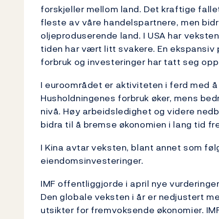
forskjeller mellom land. Det kraftige falle
fleste av våre handelspartnere, men bidra
oljeproduserende land. I USA har veksten 
tiden har vært litt svakere. En ekspansiv p
forbruk og investeringer har tatt seg op
I euroområdet er aktiviteten i ferd med 
Husholdningenes forbruk øker, mens bedri
nivå. Høy arbeidsledighet og videre nedbel
bidra til å bremse økonomien i lang tid f
I Kina avtar veksten, blant annet som følg
eiendomsinvesteringer.
IMF offentliggjorde i april nye vurderinge
Den globale veksten i år er nedjustert 
utsikter for fremvoksende økonomier. IMF 