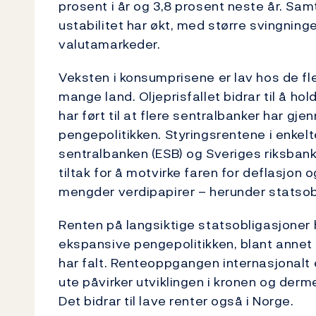
prosent i år og 3,8 prosent neste år. Samt
ustabilitet har økt, med større svingnin
valutamarkeder.
Veksten i konsumprisene er lav hos de fl
mange land. Oljeprisfallet bidrar til å ho
har ført til at flere sentralbanker har gje
pengepolitikken. Styringsrentene i enkel
sentralbanken (ESB) og Sveriges riksbank 
tiltak for å motvirke faren for deflasjon 
mengder verdipapirer – herunder statsobli
Renten på langsiktige statsobligasjoner h
ekspansive pengepolitikken, blant annet f
har falt. Renteoppgangen internasjonalt er
ute påvirker utviklingen i kronen og derm
Det bidrar til lave renter også i Norge.