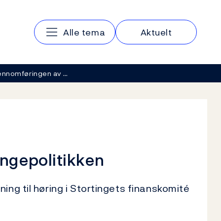
Hovedmeny
Alle tema
Aktuelt
ennomføringen av …
ngepolitikken
ing til høring i Stortingets finanskomité