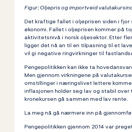
Figur: Oljepris og importveid valutakursind
Det kraftige fallet i oljeprisen siden i fj
økonomi. Fallet i oljeprisen kommer på top
aktivitetsnivå i norsk oljesektor. Etter fl
ligger det nå an til en tilpasning til et l
vil gi negative ringvirkninger til fastlan
Pengepolitikken kan ikke ta hovedansvare
Men gjennom virkningene på valutakursen,
omstillinger i næringslivet lettere kommer i
inflasjonen holder seg lav og stabil over
kronekursen gå sammen med lav rente.
La meg nå gå nærmere inn på gjennomføri
Pengepolitikken gjennom 2014 var preget