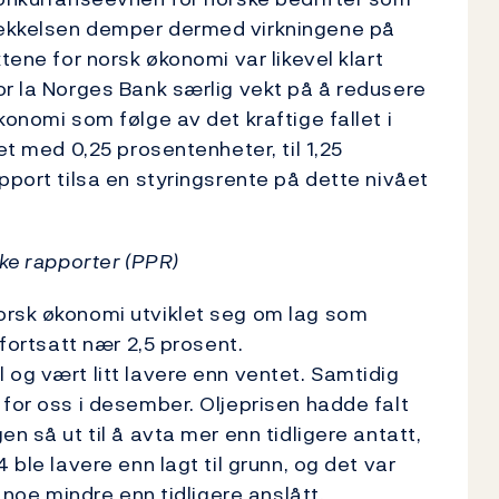
vekkelsen demper dermed virkningene på
tene for norsk økonomi var likevel klart
or la Norges Bank særlig vekt på å redusere
konomi som følge av det kraftige fallet i
et med 0,25 prosentenheter, til 1,25
pport tilsa en styringsrente på dette nivået
ske rapporter (PPR)
orsk økonomi utviklet seg om lag som
 fortsatt nær 2,5 prosent.
 og vært litt lavere enn ventet. Samtidig
 for oss i desember. Oljeprisen hadde falt
n så ut til å avta mer enn tidligere antatt,
 ble lavere enn lagt til grunn, og det var
e noe mindre enn tidligere anslått.