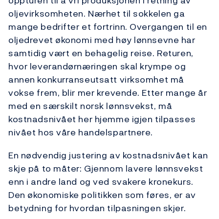
oppturen til å vri produksjonen i retning av
oljevirksomheten. Nærhet til sokkelen ga
mange bedrifter et fortrinn. Overgangen til en
oljedrevet økonomi med høy lønnsevne har
samtidig vært en behagelig reise. Returen,
hvor leverandørnæringen skal krympe og
annen konkurranseutsatt virksomhet må
vokse frem, blir mer krevende. Etter mange år
med en særskilt norsk lønnsvekst, må
kostnadsnivået her hjemme igjen tilpasses
nivået hos våre handelspartnere.
En nødvendig justering av kostnadsnivået kan
skje på to måter: Gjennom lavere lønnsvekst
enn i andre land og ved svakere kronekurs.
Den økonomiske politikken som føres, er av
betydning for hvordan tilpasningen skjer.