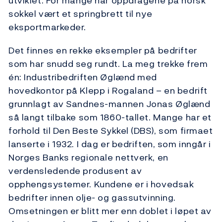
utviklet. For mange har oppdragene på norsk
sokkel vært et springbrett til nye
eksportmarkeder.
Det finnes en rekke eksempler på bedrifter
som har snudd seg rundt. La meg trekke frem
én: Industribedriften Øglænd med
hovedkontor på Klepp i Rogaland – en bedrift
grunnlagt av Sandnes-mannen Jonas Øglænd
så langt tilbake som 1860-tallet. Mange har et
forhold til Den Beste Sykkel (DBS), som firmaet
lanserte i 1932. I dag er bedriften, som inngår i
Norges Banks regionale nettverk, en
verdensledende produsent av
opphengsystemer. Kundene er i hovedsak
bedrifter innen olje- og gassutvinning.
Omsetningen er blitt mer enn doblet i løpet av