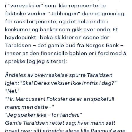
i "vareveksler" som ikke representerte
faktiske verdier. "Jobbingen" dannet grunnlag
for rask fortjeneste, og det hele endte i
konkurser og banker som gikk over ende. Et
høydepunkt i boka skildrer en scene der
Taraldsen – det gamle bud fra Norges Bank –
innser at den finansielle boblen er i ferd med å
sprekke [og jeg siterer]:
Åndeløs av overraskelse spurte Taraldsen
igjen: "Skal Deres veksler ikke innfris i dag?"
"Nei."
"Hr. Marcussen! Folk sier de er en spøkefull
mann; men dette -"
"Jeg spøker ikke - for fanden!"
Gamle Taraldsen rettet seg; hver mann satt
bøyet over sitt arbeide; alene lille Rasmus' øyne