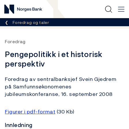
Norges Bank
Her er du nå:
Foredrag og taler
Foredrag
Pengepolitikk i et historisk
perspektiv
Foredrag av sentralbanksjef Svein Gjedrem
på Samfunnsøkonomenes
jubileumskonferanse, 16. september 2008
Figurer i pdf-format
(30 Kb)
Innledning