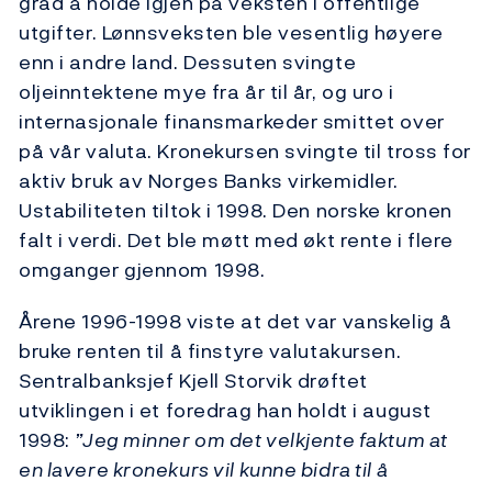
grad å holde igjen på veksten i offentlige
utgifter. Lønnsveksten ble vesentlig høyere
enn i andre land. Dessuten svingte
oljeinntektene mye fra år til år, og uro i
internasjonale finansmarkeder smittet over
på vår valuta. Kronekursen svingte til tross for
aktiv bruk av Norges Banks virkemidler.
Ustabiliteten tiltok i 1998. Den norske kronen
falt i verdi. Det ble møtt med økt rente i flere
omganger gjennom 1998.
Årene 1996-1998 viste at det var vanskelig å
bruke renten til å finstyre valutakursen.
Sentralbanksjef Kjell Storvik drøftet
utviklingen i et foredrag han holdt i august
1998:
”Jeg minner om det velkjente faktum at
en lavere kronekurs vil kunne bidra til å