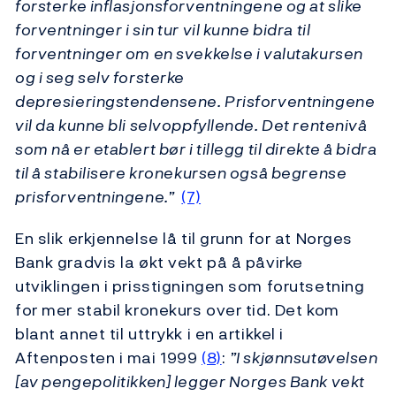
forsterke inflasjonsforventningene og at slike
forventninger i sin tur vil kunne bidra til
forventninger om en svekkelse i valutakursen
og i seg selv forsterke
depresieringstendensene. Prisforventningene
vil da kunne bli selvoppfyllende. Det rentenivå
som nå er etablert bør i tillegg til direkte å bidra
til å stabilisere kronekursen også begrense
prisforventningene.”
(7)
En slik erkjennelse lå til grunn for at Norges
Bank gradvis la økt vekt på å påvirke
utviklingen i prisstigningen som forutsetning
for mer stabil kronekurs over tid. Det kom
blant annet til uttrykk i en artikkel i
Aftenposten i mai 1999
(8)
:
”I skjønnsutøvelsen
[av pengepolitikken] legger Norges Bank vekt