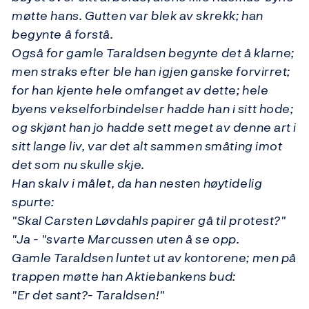
møtte hans. Gutten var blek av skrekk; han
begynte å forstå.
Også for gamle Taraldsen begynte det å klarne;
men straks efter ble han igjen ganske forvirret;
for han kjente hele omfanget av dette; hele
byens vekselforbindelser hadde han i sitt hode;
og skjønt han jo hadde sett meget av denne art i
sitt lange liv, var det alt sammen småting imot
det som nu skulle skje.
Han skalv i målet, da han nesten høytidelig
spurte:
"Skal Carsten Løvdahls papirer gå til protest?"
"Ja - "svarte Marcussen uten å se opp.
Gamle Taraldsen luntet ut av kontorene; men på
trappen møtte han Aktiebankens bud:
"Er det sant?- Taraldsen!"