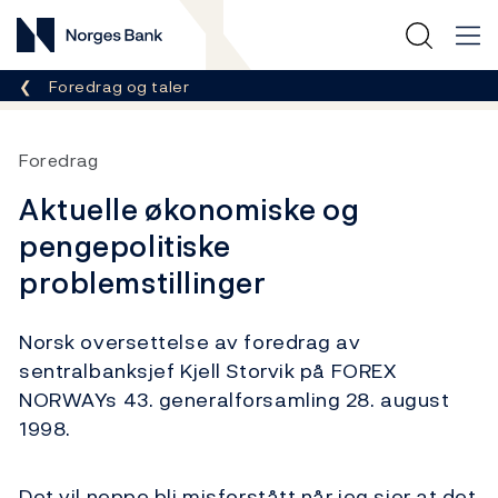
Norges Bank
Her er du nå:
Foredrag og taler
Foredrag
Aktuelle økonomiske og
pengepolitiske
problemstillinger
Norsk oversettelse av foredrag av
sentralbanksjef Kjell Storvik på FOREX
NORWAYs 43. generalforsamling 28. august
1998.
Det vil neppe bli misforstått når jeg sier at det