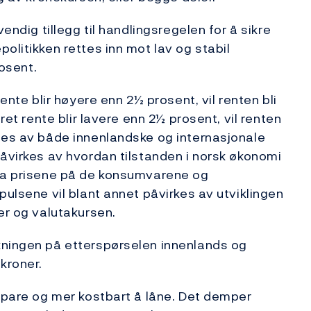
endig tillegg til handlingsregelen for å sikre
olitikken rettes inn mot lav og stabil
rosent.
ente blir høyere enn 2½ prosent, vil renten bli
ret rente blir lavere enn 2½ prosent, vil renten
mes av både innenlandske og internasjonale
påvirkes av hvordan tilstanden i norsk økonomi
via prisene på de konsumvarene og
pulsene vil blant annet påvirkes av utviklingen
er og valutakursen.
kningen på etterspørselen innenlands og
kroner.
 spare og mer kostbart å låne. Det demper