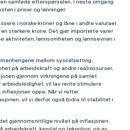
den samlede etterspørselen. I neste omgang
sten i priser og lønninger.
ssere i norske kroner og låne i andre valutaer.
l en sterkere krone. Det gjør importerte varer
rone aktiviteten, lønnsomheten og lønnsevnen i
mmenhengene mellom sysselsetting,
phet på arbeidskraft og andre realressurser,
asjonen gjennom virkningene på samlet
 arbeidsledighet, vil lav rente stimulere
inflasjonen oppe. Når vi retter
jonen, vil vi derfor også bidra til stabilitet i
et gjennomsnittlige nivået på inflasjonen.
arbeidskraft, kapital og teknologi, og av