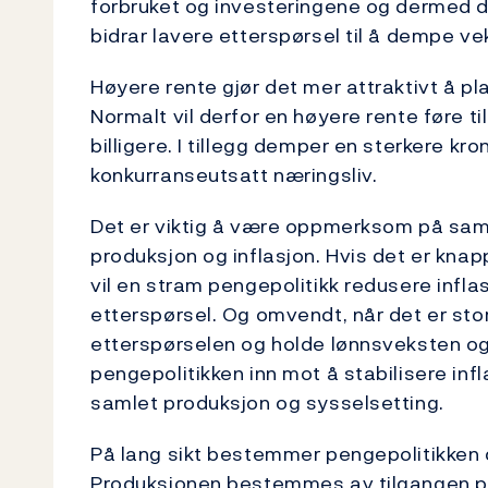
forbruket og investeringene og dermed 
bidrar lavere etterspørsel til å dempe vek
Høyere rente gjør det mer attraktivt å pla
Normalt vil derfor en høyere rente føre ti
billigere. I tillegg demper en sterkere k
konkurranseutsatt næringsliv.
Det er viktig å være oppmerksom på sa
produksjon og inflasjon. Hvis det er knap
vil en stram pengepolitikk redusere infl
etterspørsel. Og omvendt, når det er stor
etterspørselen og holde lønnsveksten og 
pengepolitikken inn mot å stabilisere inflas
samlet produksjon og sysselsetting.
På lang sikt bestemmer pengepolitikken d
Produksjonen bestemmes av tilgangen på 