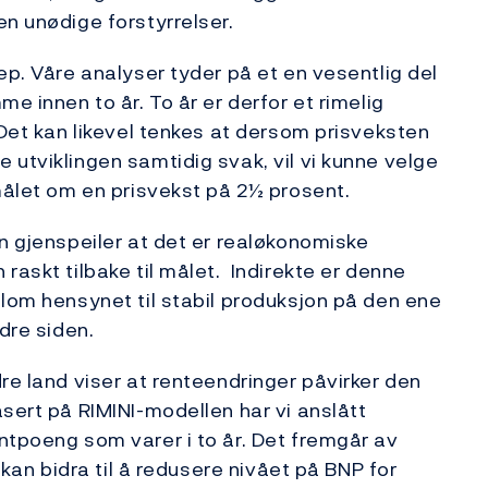
en unødige forstyrrelser.
ep. Våre analyser tyder på et en vesentlig del
e innen to år. To år er derfor et rimelig
 Det kan likevel tenkes at dersom prisveksten
 utviklingen samtidig svak, vil vi kunne velge
 målet om en prisvekst på 2½ prosent.
en gjenspeiler at det er realøkonomiske
raskt tilbake til målet. Indirekte er denne
llom hensynet til stabil produksjon på den ene
dre siden.
re land viser at renteendringer påvirker den
sert på RIMINI-modellen har vi anslått
ntpoeng som varer i to år. Det fremgår av
 kan bidra til å redusere nivået på BNP for