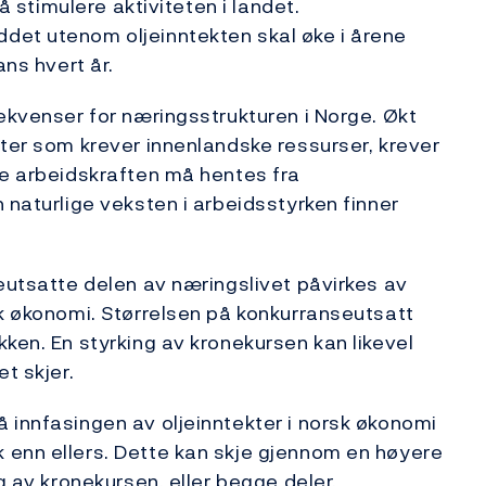
 å stimulere aktiviteten i landet.
det utenom oljeinntekten skal øke i årene
ans hvert år.
sekvenser for næringsstrukturen i Norge. Økt
ster som krever innenlandske ressurser, krever
ne arbeidskraften må hentes fra
 naturlige veksten i arbeidsstyrken finner
seutsatte delen av næringslivet påvirkes av
sk økonomi. Størrelsen på konkurranseutsatt
ken. En styrking av kronekursen kan likevel
t skjer.
 innfasingen av oljeinntekter i norsk økonomi
 enn ellers. Dette kan skje gjennom en høyere
g av kronekursen, eller begge deler.