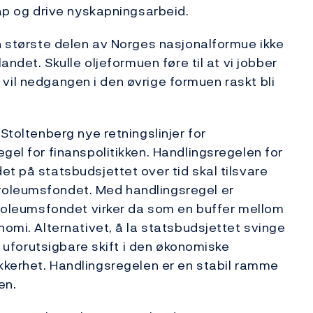
kap og drive nyskapningsarbeid.
en største delen av Norges nasjonalformue ikke
andet. Skulle oljeformuen føre til at vi jobber
ve, vil nedgangen i den øvrige formuen raskt bli
Stoltenberg nye retningslinjer for
gel for finanspolitikken. Handlingsregelen for
et på statsbudsjettet over tid skal tilsvare
roleumsfondet. Med handlingsregel er
etroleumsfondet virker da som en buffer mellom
nomi. Alternativet, å la statsbudsjettet svinge
og uforutsigbare skift i den økonomiske
t usikkerhet. Handlingsregelen er en stabil ramme
en.