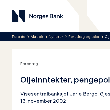
Norges Bank
Her er du nå:
Forside
Aktuelt
Nyheter
Foredrag og taler
Ol
Foredrag
Oljeinntekter, pengepol
Visesentralbanksjef Jarle Bergo. Gje
13. november 2002