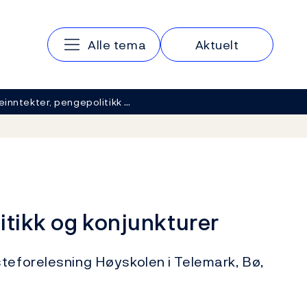
Hovedmeny
Alle tema
Aktuelt
jeinntekter, pengepolitikk …
itikk og konjunkturer
steforelesning Høyskolen i Telemark, Bø,