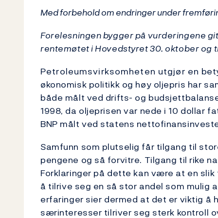
Med forbehold om endringer under fremføri
Forelesningen bygger på vurderingene gi
rentemøtet i Hovedstyret 30. oktober og t
Petroleumsvirksomheten utgjør en betyd
økonomisk politikk og høy oljepris har sa
både målt ved drifts- og budsjettbalanse
1998, da oljeprisen var nede i 10 dollar 
BNP målt ved statens nettofinansinveste
Samfunn som plutselig får tilgang til stor
pengene og så forvitre. Tilgang til rike na
Forklaringer på dette kan være at en slik t
å tilrive seg en så stor andel som mulig
erfaringer sier dermed at det er viktig 
særinteresser tilriver seg sterk kontroll