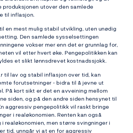
øke produksjonen utover den samlede
 til inflasjon.
til en mest mulig stabil utvikling, uten unødig
lsetting. Den samlede sysselsettingen
nningene vokser mer enn det er grunnlag for,
eten vil etter hvert øke. Pengepolitikken kan
yldes et slikt lønnsdrevet kostnadssjokk.
r til lav og stabil inflasjon over tid, kan
mte forutsetninger - bidra til å jevne ut
. På kort sikt er det en avveining mellom
 ene siden, og på den andre siden hensynet til
En aggressiv pengepolitikk vil raskt bringe
gninger i realøkonomien. Renten kan også
 i realøkonomien, men større svingninger i
r tid, unngår vi at en for aggressiv