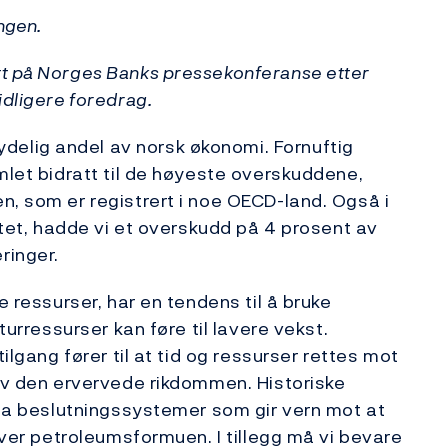
ngen.
tt på Norges Banks pressekonferanse etter
idligere foredrag.
elig andel av norsk økonomi. Fornuftig
mlet bidratt til de høyeste overskuddene,
n, som er registrert i noe OECD-land. Også i
fatet, hadde vi et overskudd på 4 prosent av
ringer.
e ressurser, har en tendens til å bruke
turressurser kan føre til lavere vekst.
ilgang fører til at tid og ressurser rettes mot
 av den ervervede rikdommen. Historiske
å ha beslutningssystemer som gir vern mot at
 over petroleumsformuen. I tillegg må vi bevare