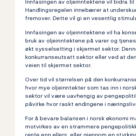
Innfasingen av oljeinntektene vil bidra til
Handlingsregelen innebærer at underskud
fremover. Dette vil gi en vesentlig stimul
Innfasingen av oljeinntektene vil ha kon
bruk av oljeinntektene på varer og tjene
økt sysselsetting i skjermet sektor. Den
konkurranseutsatt sektor eller ved at den
veien til skjermet sektor.
Over tid vil størrelsen på den konkurran
hvor mye oljeinntekter som tas inn i nor
sektor vil være uavhengig av pengepolitik
påvirke hvor raskt endingene i næringslive
For å bevare balansen i norsk økonomi må
motvirkes av en strammere pengepolitikk
rente enn ellers, eller gjennom en styrkin