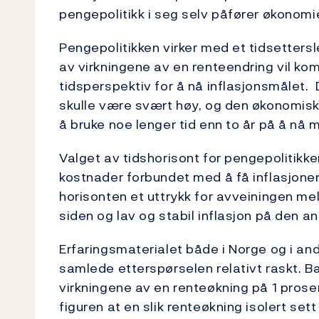
pengepolitikk i seg selv påfører økonomi
Pengepolitikken virker med et tidsettersl
av virkningene av en renteendring vil komm
tidsperspektiv for å nå inflasjonsmålet.
skulle være svært høy, og den økonomiske
å bruke noe lenger tid enn to år på å nå
Valget av tidshorisont for pengepolitikk
kostnader forbundet med å få inflasjonen 
horisonten et uttrykk for avveiningen me
siden og lav og stabil inflasjon på den an
Erfaringsmaterialet både i Norge og i and
samlede etterspørselen relativt raskt. Ba
virkningene av en renteøkning på 1 prose
figuren at en slik renteøkning isolert sett