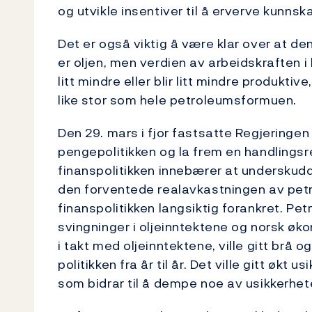
og utvikle insentiver til å erverve kunns
Det er også viktig å være klar over at d
er oljen, men verdien av arbeidskraften i l
litt mindre eller blir litt mindre produkti
like stor som hele petroleumsformuen.
Den 29. mars i fjor fastsatte Regjeringen 
pengepolitikken og la frem en handlingsre
finanspolitikken innebærer at underskudd
den forventede realavkastningen av pet
finanspolitikken langsiktig forankret. P
svingninger i oljeinntektene og norsk øko
i takt med oljeinntektene, ville gitt brå 
politikken fra år til år. Det ville gitt øk
som bidrar til å dempe noe av usikkerhet