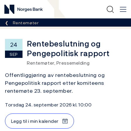
Norges Bank
Her er du nå:
Rentemøter
Rentebeslutning og
24
Pengepolitisk rapport
SEP
Rentemøter, Pressemelding
Offentliggjøring av rentebeslutning og
Pengepolitisk rapport etter komiteens
rentemøte 23. september.
torsdag 24. september 2026 kl. 10:00
Legg til i min kalender