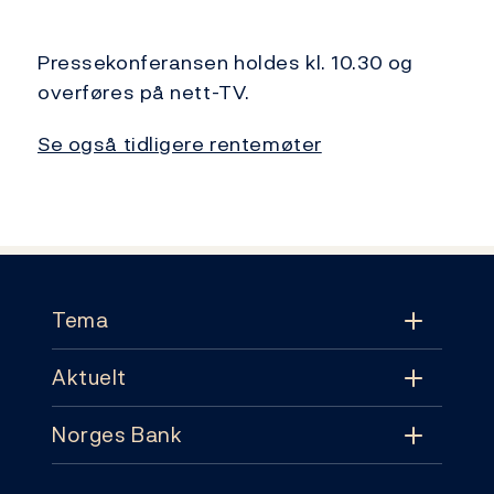
Pressekonferansen holdes kl. 10.30 og
overføres på nett-TV.
Se også tidligere rentemøter
Footer
Tema
Aktuelt
Tema
Norges Bank
Aktuelt
Pengepolitikk