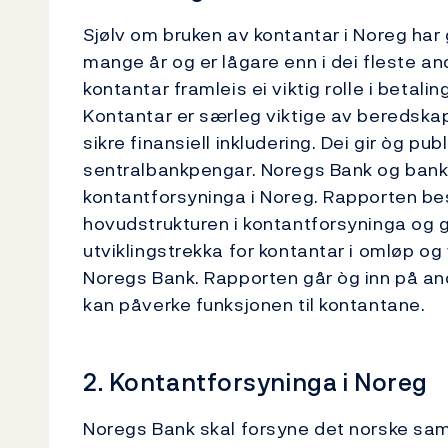
Sjølv om bruken av kontantar i Noreg har
mange år og er lågare enn i dei fleste an
kontantar framleis ei viktig rolle i betal
Kontantar er særleg viktige av beredsk
sikre finansiell inkludering. Dei gir òg pu
sentralbankpengar. Noregs Bank og bank
kontantforsyninga i Noreg. Rapporten be
hovudstrukturen i kontantforsyninga og gi
utviklingstrekka for kontantar i omløp og
Noregs Bank. Rapporten går òg inn på an
kan påverke funksjonen til kontantane.
2. Kontantforsyninga i Noreg
Noregs Bank skal forsyne det norske sam