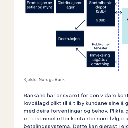
Kjelde: Noregs Bank
Bankane har ansvaret for den vidare kont
lovpålagd plikt til å tilby kundane sine å 
med deira forventingar og behov. Plikta g
etterspørsel etter kontantar som følgje av 
betalingssystema. Dette kan gjerast i ei