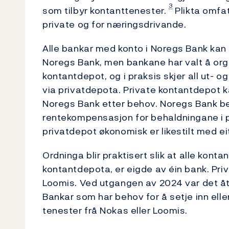
3
som tilbyr kontanttenester.
Plikta omfat
private og for nærings­drivande.
Alle bankar med konto i Noregs Bank kan 
Noregs Bank, men bankane har valt å org
kontantdepot, og i praksis skjer all ut- o
via privatdepota. Private kontantdepot 
Noregs Bank etter behov. Noregs Bank beta
rentekompensasjon for behaldningane i pri
privatdepot økonomisk er likestilt med eit
Ordninga blir praktisert slik at alle konta
kontantdepota, er eigde av éin bank. Priv
Loomis. Ved utgangen av 2024 var det ått
Bankar som har behov for å setje inn eller
tenester frå Nokas eller Loomis.