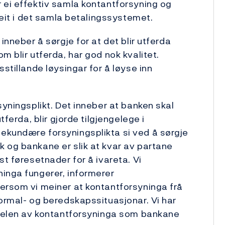
 ei effektiv samla kontantforsyning og
rheit i det samla betalingssystemet.
inneber å sørgje for at det blir utferda
m blir utferda, har god nok kvalitet.
stillande løysingar for å løyse inn
syningsplikt. Det inneber at banken skal
ferda, blir gjorde ­tilgjengelege i
ekundære ­forsyningsplikta si ved å sørgje
 og bankane er slik at kvar av partane
st føresetnader for å ivareta. Vi
ninga fungerer, informerer
ersom vi meiner at kontantforsyninga frå
normal- og beredskapssituasjonar. Vi har
n delen av kontantforsyninga som bankane