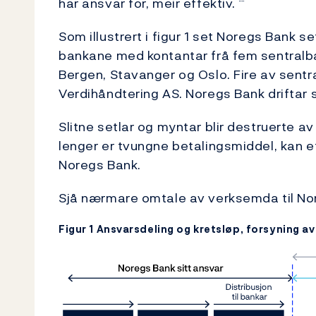
har ansvar for, meir effektiv.
Som illustrert i figur 1 set Noregs Bank s
bankane med kontantar frå fem sentralb
Bergen, Stavanger og Oslo. Fire av sentr
Verdihåndtering AS. Noregs Bank driftar 
Slitne setlar og myntar blir destruerte a
lenger er tvungne betalingsmiddel, kan et
Noregs Bank.
Sjå nærmare omtale av verksemda til Nore
Figur 1 Ansvarsdeling og kretsløp, forsyning a