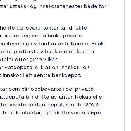
tar uttaks- og innskotstenester både for
hente og levere kontantar direkte i
anisere seg ved å bruke private
g innlevering av kontantar til Noregs Bank
kan opprettast av bankar med konto i
ler etter gitte vilkår
vatdepota, slik at eit innskot i eit
 innskot i eit ­sentralbankdepot.
ntar som blir oppbevarte i dei private
atdepota blir drifta av anten Nokas eller
e private ­kontantdepot, mot ti i 2022.
 ta ut kontantar, gjer dette ved å kjøpe