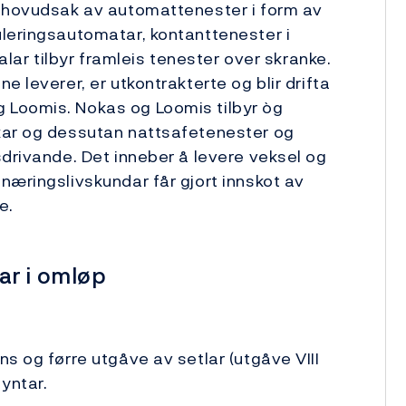
i hovudsak av automattenester i form av
leringsautomatar, ­kontanttenester i
lar tilbyr ­framleis tenester over skranke.
 leverer, er utkontrakterte og blir drifta
 Loomis. Nokas og Loomis tilbyr òg
kar og dessutan nattsafetenester og
sdrivande. Det inneber å levere veksel og
næringslivskundar får gjort innskot av
e.
ar i omløp
s og førre utgåve av setlar (utgåve VIII
yntar.