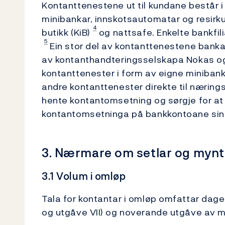
Kontanttenestene ut til kundane består 
minibankar, innskotsautomatar og resirku
4
butikk (KiB)
og nattsafe. Enkelte bankfilia
5
Ein stor del av kontanttenestene bankane
av kontanthandteringsselskapa Nokas og
kontanttenester i form av eigne miniban
andre ­kontanttenester direkte til næring
hente kontantomsetning og sørgje for at 
kontantomsetninga på bankkontoane sin
3. Nærmare om setlar og mynt
3.1 Volum i omløp
Tala for kontantar i omløp omfattar dagen
og utgåve VII) og noverande utgåve av m