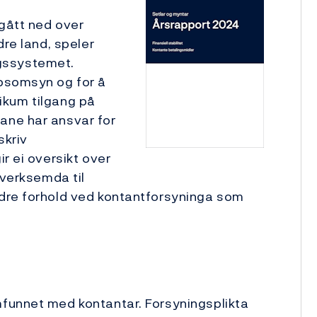
 gått ned over
dre land, speler
ingssystemet.
apsomsyn og for å
blikum tilgang på
ane har ansvar for
skriv
r ei oversikt over
 verksemda til
dre forhold ved kontant­forsyninga som
funnet med kontantar. ­Forsyningsplikta