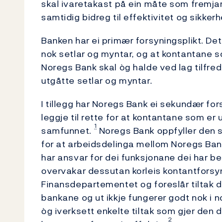
skal ivaretakast på ein måte som fremjar
samtidig bidreg til effektivitet og sikke
Banken har ei primær forsyningsplikt. Det 
nok setlar og myntar, og at kontantane so
Noregs Bank skal òg halde ved lag tilfreds
utgåtte setlar og myntar.
I tillegg har Noregs Bank ei sekundær for
leggje til rette for at kontantane som er ut
1
samfunnet.
Noregs Bank oppfyller den s
for at arbeidsdelinga mellom Noregs Bank
har ansvar for dei funksjonane dei har be
overvakar dessutan korleis kontant­forsy
Finansdepartementet og foreslår tiltak d
bankane og ut ikkje fungerer godt nok i 
òg iverksett enkelte tiltak som gjer de
2