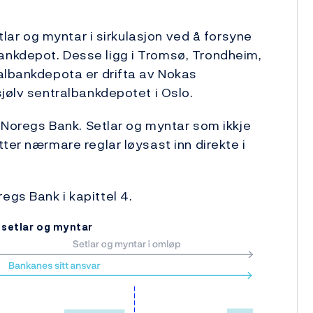
etlar og myntar i sirkulasjon ved å forsyne
ankdepot. Desse ligg i Tromsø, Trondheim,
albank­depota er drifta av Nokas
sjølv sentralbankdepotet i Oslo.
v Noregs Bank. Setlar og myntar som ikkje
ter nærmare reglar løysast inn direkte i
gs Bank i kapittel 4.
v setlar og myntar