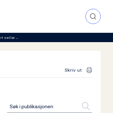
t setlar …
Skriv ut