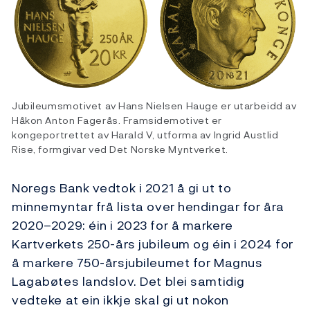
Jubileumsmotivet av Hans Nielsen Hauge er utarbeidd av
Håkon Anton Fagerås. Framsidemotivet er
kongeportrettet av Harald V, utforma av Ingrid Austlid
Rise, formgivar ved Det Norske Myntverket.
Noregs Bank vedtok i 2021 å gi ut to
minnemyntar frå lista over hendingar for åra
2020–2029: éin i 2023 for å markere
Kartverkets 250-års jubileum og éin i 2024 for
å markere 750-årsjubileumet for Magnus
Lagabøtes landslov. Det blei samtidig
vedteke at ein ikkje skal gi ut nokon