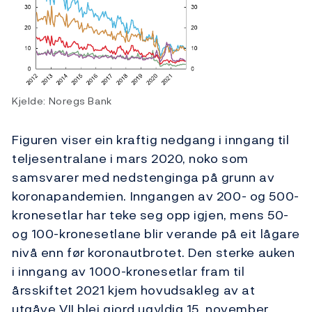
Kjelde: Noregs Bank
Figuren viser ein kraftig nedgang i inngang til
teljesentralane i mars 2020, noko som
samsvarer med nedstenginga på grunn av
koronapandemien. Inngangen av 200- og 500-
kronesetlar har teke seg opp igjen, mens 50-
og 100-kronesetlane blir verande på eit lågare
nivå enn før koronautbrotet. Den sterke auken
i inngang av 1000-kronesetlar fram til
årsskiftet 2021 kjem hovudsakleg av at
utgåve VII blei gjord ugyldig 15. november