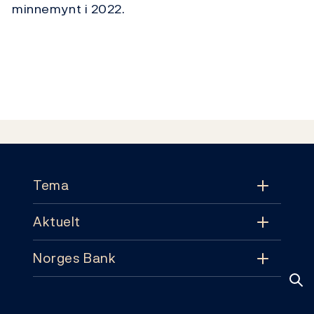
minnemynt i 2022.
Footer
Tema
Aktuelt
Tema
Norges Bank
Aktuelt
Pengepolitikk
Kontakt
Nyheter
Finansiell stabilitet