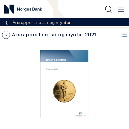
Norges Bank
Her er du nå:
Årsrapport setlar og myntar …
Årsrapport setlar og myntar 2021