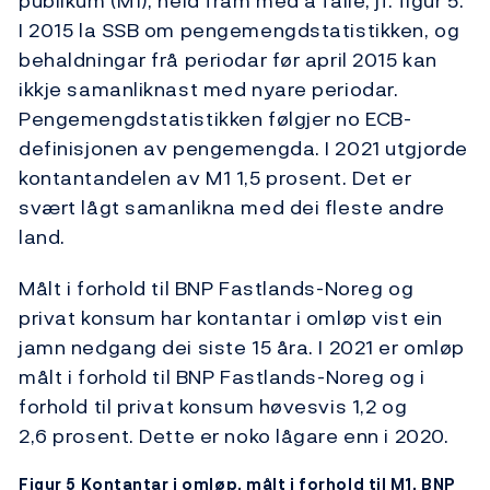
publikum (M1), held fram med å falle, jf. figur 5.
I 2015 la SSB om pengemengdstatistikken, og
behaldningar frå periodar før april 2015 kan
ikkje samanliknast med nyare periodar.
Pengemengdstatistikken følgjer no ECB-
definisjonen av pengemengda. I 2021 utgjorde
kontantandelen av M1 1,5 prosent. Det er
svært lågt samanlikna med dei fleste andre
land.
Målt i forhold til BNP Fastlands-Noreg og
privat konsum har kontantar i omløp vist ein
jamn nedgang dei siste 15 åra. I 2021 er omløp
målt i forhold til BNP Fastlands-Noreg og i
forhold til privat konsum høvesvis 1,2 og
2,6 prosent. Dette er noko lågare enn i 2020.
Figur 5 Kontantar i omløp, målt i forhold til M1, BNP