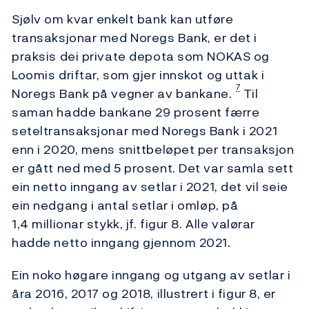
Sjølv om kvar enkelt bank kan utføre
transaksjonar med Noregs Bank, er det i
praksis dei private depota som NOKAS og
Loomis driftar, som gjer innskot og uttak i
7
Noregs Bank på vegner av bankane.
Til
saman hadde bankane 29 prosent færre
seteltransaksjonar med Noregs Bank i 2021
enn i 2020, mens snittbeløpet per transaksjon
er gått ned med 5 prosent. Det var samla sett
ein netto inngang av setlar i 2021, det vil seie
ein nedgang i antal setlar i omløp, på
1,4 millionar stykk, jf. figur 8. Alle valørar
hadde netto inngang gjennom 2021.
Ein noko høgare inngang og utgang av setlar i
åra 2016, 2017 og 2018, illustrert i figur 8, er