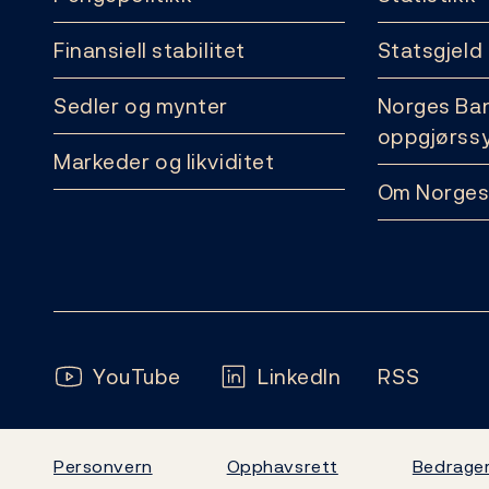
Finansiell stabilitet
Statsgjeld
Sedler og mynter
Norges Ba
oppgjørss
Markeder og likviditet
Om Norges
Følg oss:
YouTube
LinkedIn
RSS
Personvern
Opphavsrett
Bedrager