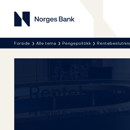
Norges Bank
Her er du nå:
Forside
Alle tema
Pengepolitikk
Rentebeslutnin
Rentebeslut
På møtet 6. mai 2026 beslutt
til 4,25 prosent.