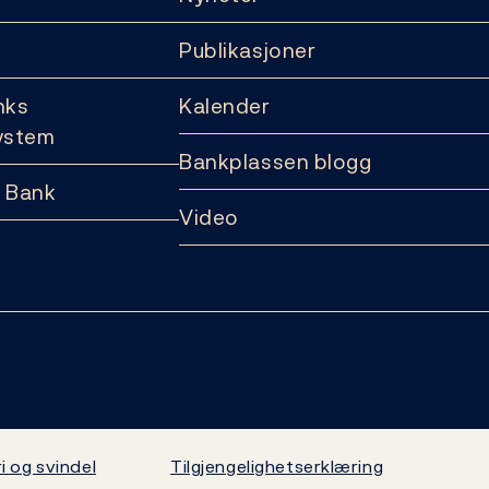
Publikasjoner
nks
Kalender
ystem
Bankplassen blogg
 Bank
Video
i og svindel
Tilgjengelighetserklæring