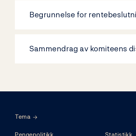
Begrunnelse for rentebeslut
Sammendrag av komiteens di
Footer
Tema
Pengepolitikk
Statistikk