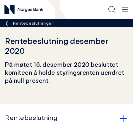
Norges Bank
Her er du nå:
Rentebeslutninger
Rentebeslutning desember
2020
På møtet 16. desember 2020 besluttet
komiteen å holde styringsrenten uendret
på null prosent.
Rentebeslutning