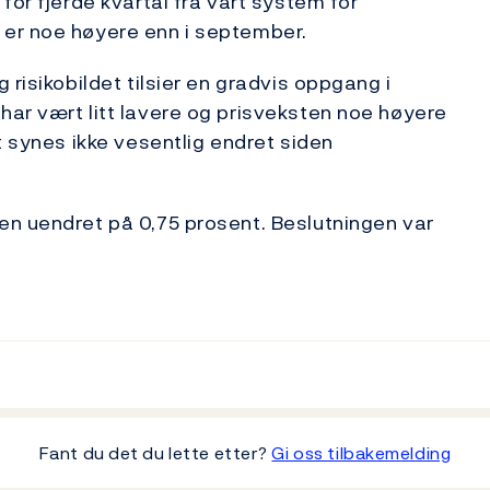
for fjerde kvartal fra vårt system for
 er noe høyere enn i september.
 risikobildet tilsier en gradvis oppgang i
ar vært litt lavere og prisveksten noe høyere
t synes ikke vesentlig endret siden
en uendret på 0,75 prosent. Beslutningen var
Fant du det du lette etter?
Gi oss tilbakemelding