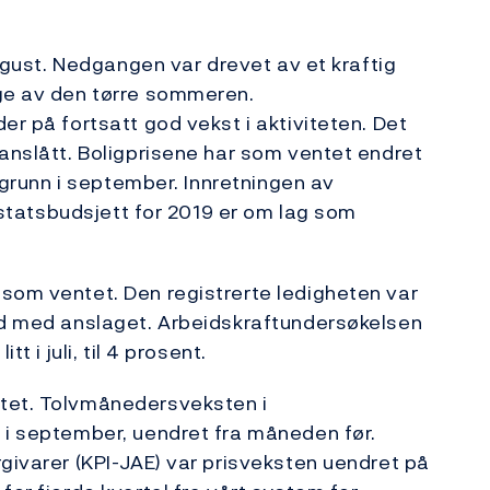
august. Nedgangen var drevet av et kraftig
lge av den tørre sommeren.
er på fortsatt god vekst i aktiviteten. Det
 anslått. Boligprisene har som ventet endret
l grunn i september. Innretningen av
l statsbudsjett for 2019 er om lag som
som ventet. Den registrerte ledigheten var
råd med anslaget. Arbeidskraftundersøkelsen
t i juli, til 4 prosent.
ntet. Tolvmånedersveksten i
 i september, uendret fra måneden før.
rgivarer (KPI-JAE) var prisveksten uendret på