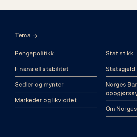
Footer
Tema
Pengepolitikk
Statistikk
Finansiell stabilitet
Statsgjeld
Sedler og mynter
Norges Ba
oppgjørss
Markeder og likviditet
Om Norges