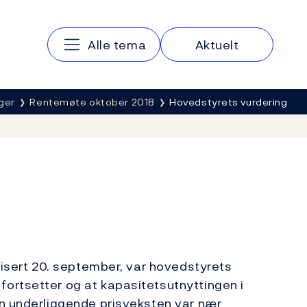
Hovedmeny
Alle tema
Aktuelt
ger
Rentemøte oktober 2018
Hovedstyrets vurdering
lisert 20. september, var hovedstyrets
ortsetter og at kapasitetsutnyttingen i
en underliggende prisveksten var nær