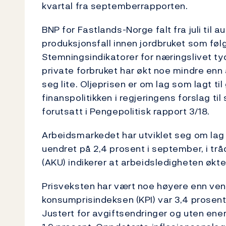
kvartal fra septemberrapporten.
BNP for Fastlands-Norge falt fra juli til 
produksjonsfall innen jordbruket som fø
Stemningsindikatorer for næringslivet tyd
private forbruket har økt noe mindre enn
seg lite. Oljeprisen er om lag som lagt ti
finanspolitikken i regjeringens forslag ti
forutsatt i Pengepolitisk rapport 3/18.
Arbeidsmarkedet har utviklet seg om lag 
uendret på 2,4 prosent i september, i t
(AKU) indikerer at arbeidsledigheten økte lit
Prisveksten har vært noe høyere enn ve
konsumprisindeksen (KPI) var 3,4 prosent
Justert for avgiftsendringer og uten ene