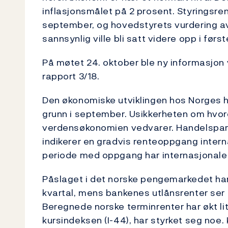
inflasjonsmålet på 2 prosent. Styringsrent
september, og hovedstyrets vurdering av 
sannsynlig ville bli satt videre opp i førs
På møtet 24. oktober ble ny informasjon
rapport 3/18.
Den økonomiske utviklingen hos Norges h
grunn i september. Usikkerheten om hvor
verdensøkonomien vedvarer. Handelspartn
indikerer en gradvis renteoppgang intern
periode med oppgang har internasjonale 
Påslaget i det norske pengemarkedet har 
kvartal, mens bankenes utlånsrenter ser u
Beregnede norske terminrenter har økt li
kursindeksen (I-44), har styrket seg noe.