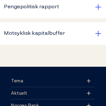
Pengepolitisk rapport
Motsyklisk kapitalbuffer
Footer
Tema
Aktuelt
Tema
Norges Bank