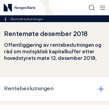
Norges Bank
Her er du nå:
Rentebeslutninger
Rentemøte desember 2018
Offentliggjøring av rentebeslutningen og
råd om motsyklisk kapitalbuffer etter
hovedstyrets møte 12. desember 2018.
Rentebeslutningen