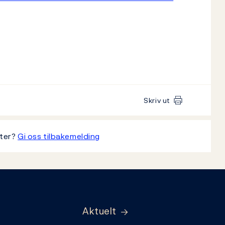
Skriv ut
tter?
Gi oss tilbakemelding
Aktuelt