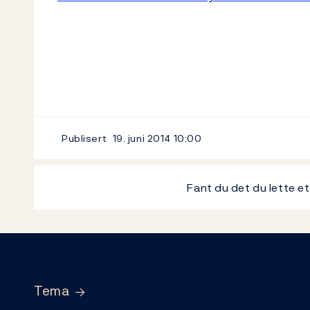
Publisert
19. juni 2014
10:00
Fant du det du lette e
Footer
Tema