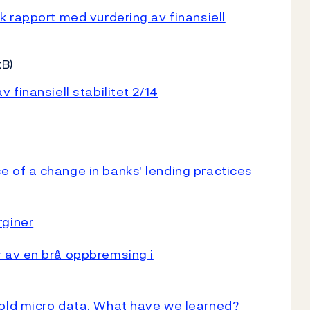
k rapport med vurdering av finansiell
kB)
 finansiell stabilitet 2/14
of a change in banks' lending practices
rginer
 av en brå oppbremsing i
old micro data. What have we learned?