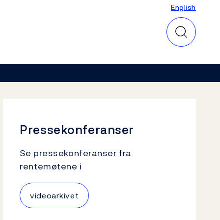
English
English
Pressekonferanser
Se pressekonferanser fra
rentemøtene i
videoarkivet