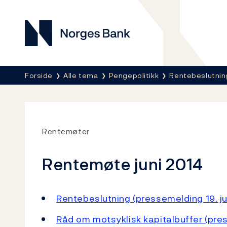
Norges Bank
Her er du nå:
Forside
Alle tema
Pengepolitikk
Rentebeslutnin
Rentemøter
Rentemøte juni 2014
Rentebeslutning (pressemelding 19. ju
Råd om motsyklisk kapitalbuffer (pres