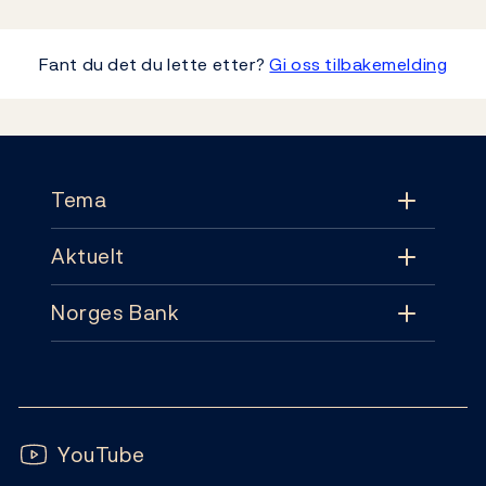
Fant du det du lette etter?
Gi oss tilbakemelding
Footer
Tema
Aktuelt
Tema
Norges Bank
Aktuelt
Pengepolitikk
Kontakt
Nyheter
Finansiell stabilitet
Følg oss:
Abonnement
Publikasjoner
YouTube
Sedler og mynter