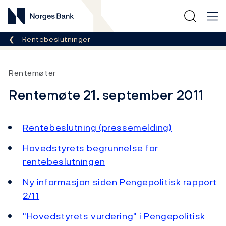
Norges Bank
Her er du nå:
Rentebeslutninger
Rentemøter
Rentemøte 21. september 2011
Rentebeslutning (pressemelding)
Hovedstyrets begrunnelse for
rentebeslutningen
Ny informasjon siden Pengepolitisk rapport
2/11
"Hovedstyrets vurdering" i Pengepolitisk