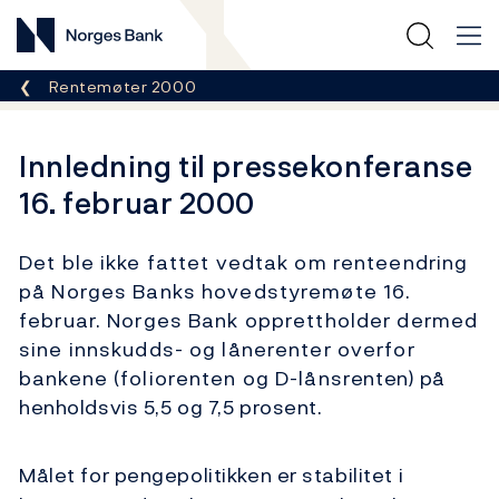
Norges Bank
Her er du nå:
Rentemøter 2000
Innledning til pressekonferanse
16. februar 2000
Det ble ikke fattet vedtak om renteendring
på Norges Banks hovedstyremøte 16.
februar. Norges Bank opprettholder dermed
sine innskudds- og lånerenter overfor
bankene (foliorenten og D-lånsrenten) på
henholdsvis 5,5 og 7,5 prosent.
Målet for pengepolitikken er stabilitet i