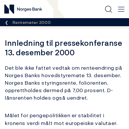
Norges Bank
Her er du nå:
Rentemøter 2000
Innledning til pressekonferanse
13. desember 2000
Det ble ikke fattet vedtak om renteendring på
Norges Banks hovedstyremøte 13. desember.
Norges Banks styringsrente, foliorenten,
opprettholdes dermed på 7,00 prosent. D-
lånsrenten holdes også uendret.
Målet for pengepolitikken er stabilitet i
kronens verdi målt mot europeiske valutaer.