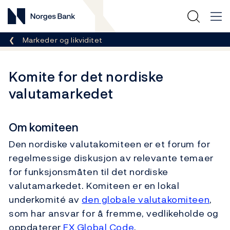
Norges Bank
Her er du nå:
Markeder og likviditet
Komite for det nordiske
valutamarkedet
Om komiteen
Den nordiske valutakomiteen er et forum for
regelmessige diskusjon av relevante temaer
for funksjonsmåten til det nordiske
valutamarkedet. Komiteen er en lokal
underkomité av
den globale valutakomiteen
,
som har ansvar for å fremme, vedlikeholde og
oppdaterer
FX Global Code
.