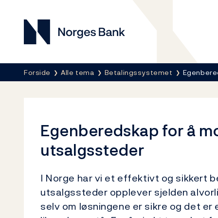
Norges Bank
Her er du nå:
Forside
Alle tema
Betalingssystemet
Egenbered
Egenberedskap for å mo
utsalgssteder
I Norge har vi et effektivt og sikkert
utsalgssteder opplever sjelden alvorli
selv om løsningene er sikre og det er 