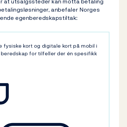
for at utsalgssteder kan motta betaling
betalingsløsninger, anbefaler Norges
gende egenberedskapstiltak:
 fysiske kort og digitale kort på mobil i
beredskap for tilfeller der én spesifikk