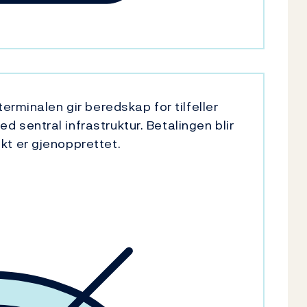
terminalen gir beredskap for tilfeller
d sentral infrastruktur. Betalingen blir
akt er gjenopprettet.