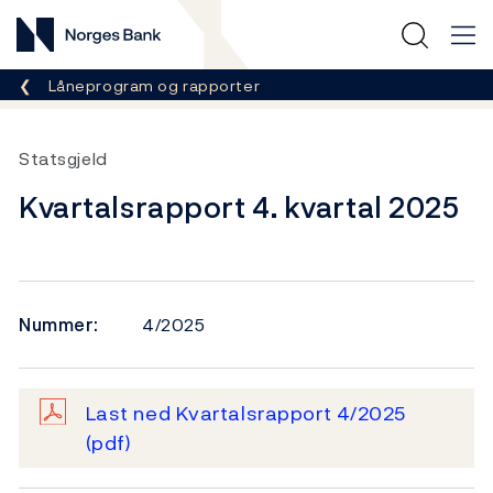
Norges Bank
Her er du nå:
Låneprogram og rapporter
Statsgjeld
Kvartalsrapport 4. kvartal 2025
Nummer:
4/2025
Last ned Kvartalsrapport 4/2025
(pdf)