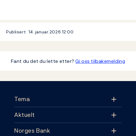
Publisert
14. januar 2026
12:00
Fant du det du lette etter?
Gi oss tilbakemelding
Footer
Tema
Aktuelt
Tema
Norges Bank
Aktuelt
Pengepolitikk