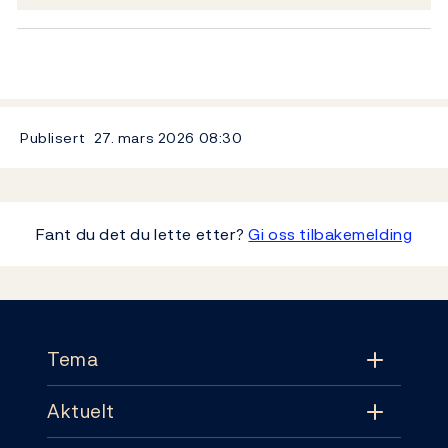
Publisert
27. mars 2026
08:30
Fant du det du lette etter?
Gi oss tilbakemelding
Footer
Tema
Aktuelt
Tema