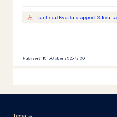
Last ned Kvartalsrapport 3. kvart
Publisert
10. oktober 2025
12:00
Footer
Tema