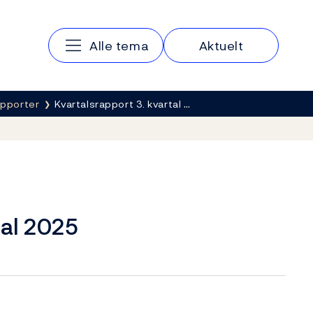
Hovedmeny
Alle tema
Aktuelt
apporter
Kvartalsrapport 3. kvartal …
tal 2025