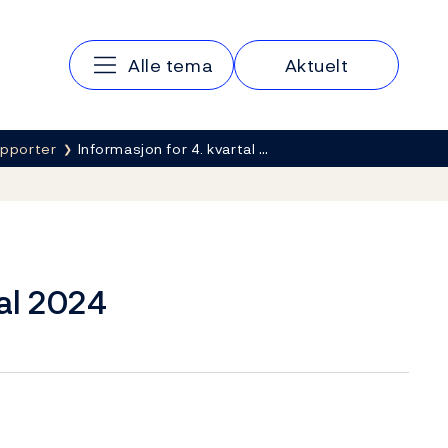
Hovedmeny
Alle tema
Aktuelt
apporter
Informasjon for 4. kvartal …
tal 2024