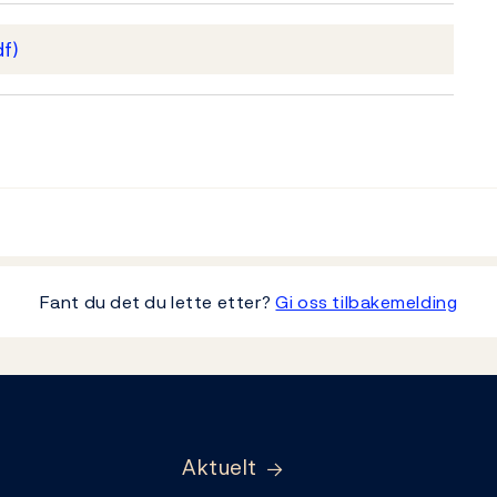
df)
Fant du det du lette etter?
Gi oss tilbakemelding
Aktuelt