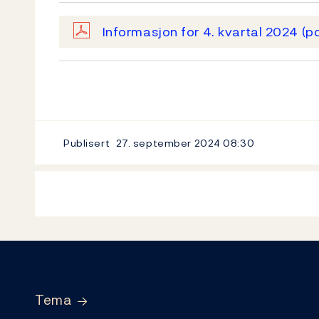
Informasjon for 4. kvartal 2024
(p
Publisert
27. september 2024
08:30
Footer
Tema