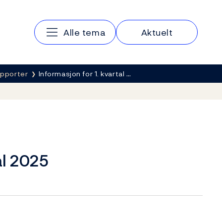
Hovedmeny
Alle tema
Aktuelt
apporter
Informasjon for 1. kvartal …
al 2025