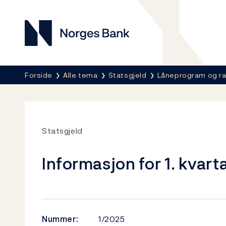
Norges Bank
Her er du nå:
Forside
Alle tema
Statsgjeld
Låneprogram og r
Statsgjeld
Informasjon for 1. kvart
Nummer:
1/2025