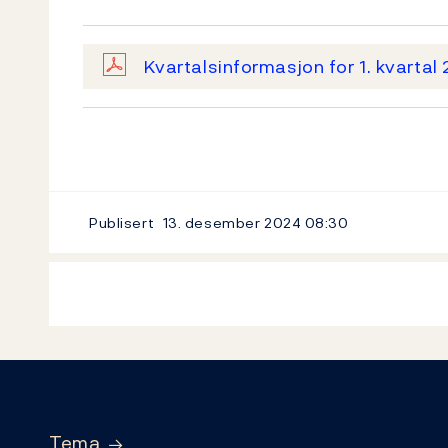
Kvartalsinformasjon for 1. kvartal
Publisert
13. desember 2024
08:30
Footer
Tema