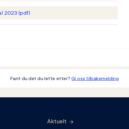
tal 2023
(pdf)
Fant du det du lette etter?
Gi oss tilbakemelding
Aktuelt