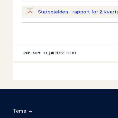
Statsgjelden - rapport for 2. kvar
Publisert
10. juli 2023
12:00
Footer
Tema