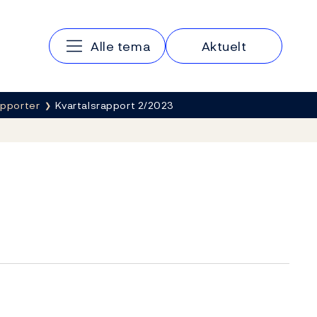
Hovedmeny
Alle tema
Aktuelt
apporter
Kvartalsrapport 2/2023