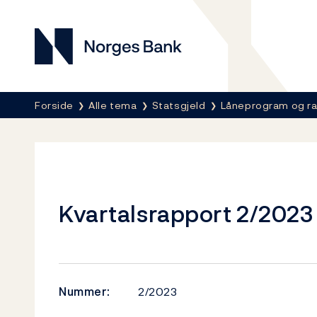
Norges Bank
Her er du nå:
Forside
Alle tema
Statsgjeld
Låneprogram og r
Kvartalsrapport 2/2023
Nummer:
2/2023