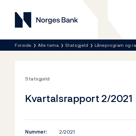
Norges Bank
Her er du nå:
Forside
Alle tema
Statsgjeld
Låneprogram og r
Statsgjeld
Kvartalsrapport 2/2021
Nummer:
2/2021