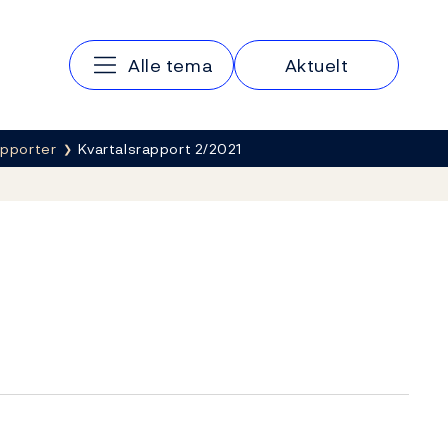
Hovedmeny
Alle tema
Aktuelt
apporter
Kvartalsrapport 2/2021