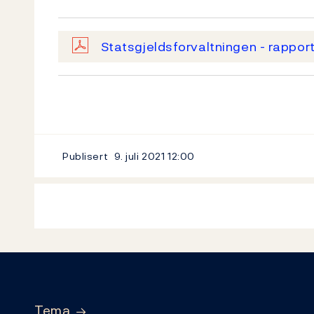
Statsgjeldsforvaltningen - rapport
Publisert
9. juli 2021
12:00
Footer
Tema