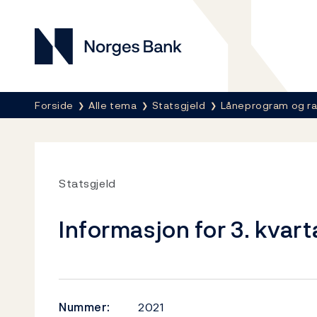
Norges Bank
Her er du nå:
Forside
Alle tema
Statsgjeld
Låneprogram og r
Statsgjeld
Informasjon for 3. kvart
Nummer:
2021