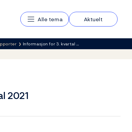
Hovedmeny
Alle tema
Aktuelt
apporter
Informasjon for 3. kvartal …
al 2021