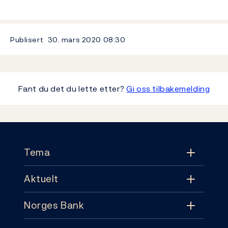
Publisert
30. mars 2020
08:30
Fant du det du lette etter?
Gi oss tilbakemelding
Footer
Tema
Aktuelt
Tema
Norges Bank
Aktuelt
Pengepolitikk