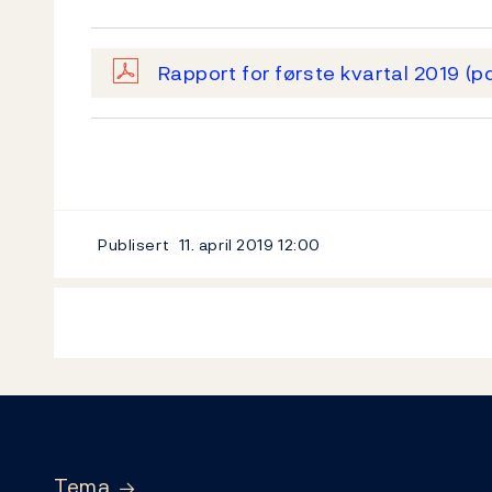
Rapport for første kvartal 2019
(p
Publisert
11. april 2019
12:00
Footer
Tema