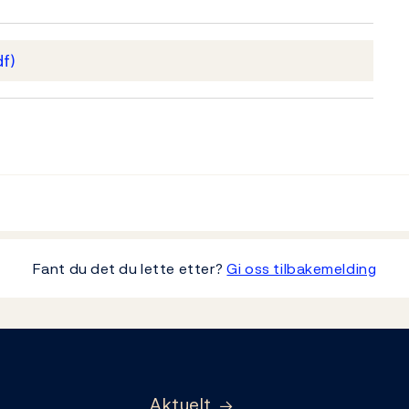
df)
Fant du det du lette etter?
Gi oss tilbakemelding
Aktuelt