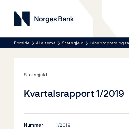
Norges Bank
Her er du nå:
Forside
Alle tema
Statsgjeld
Låneprogram og r
Statsgjeld
Kvartalsrapport 1/2019
Nummer:
1/2019