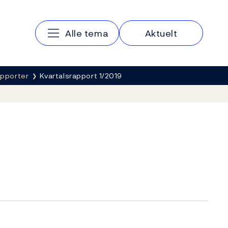
Hovedmeny
Alle tema
Aktuelt
apporter
Kvartalsrapport 1/2019