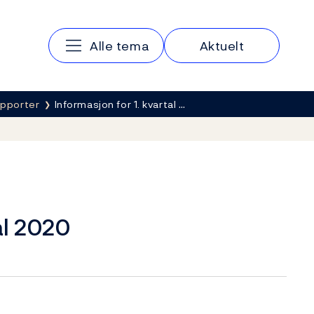
Hovedmeny
Alle tema
Aktuelt
apporter
Informasjon for 1. kvartal …
al 2020