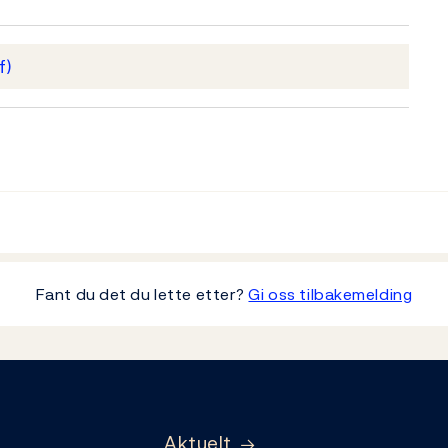
f)
Fant du det du lette etter?
Gi oss tilbakemelding
Aktuelt