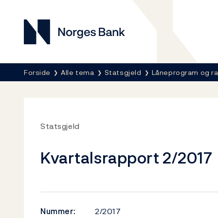
Norges Bank
Her er du nå:
Forside
Alle tema
Statsgjeld
Låneprogram og r
Statsgjeld
Kvartalsrapport 2/2017
Nummer:
2/2017