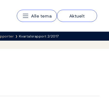
Hovedmeny
Alle tema
Aktuelt
apporter
Kvartalsrapport 2/2017