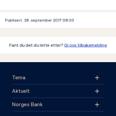
Publisert
28. september 2017
08:30
Fant du det du lette etter?
Gi oss tilbakemelding
Footer
Tema
Aktuelt
Tema
Norges Bank
Aktuelt
Pengepolitikk