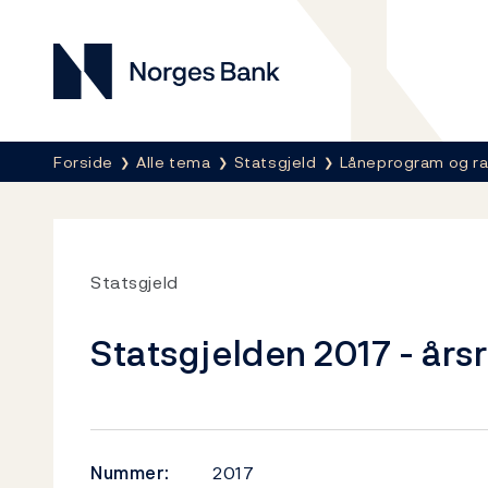
Norges Bank
Her er du nå:
Forside
Alle tema
Statsgjeld
Låneprogram og r
Statsgjeld
Statsgjelden 2017 - års
Nummer:
2017