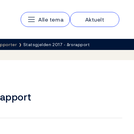
Hovedmeny
Alle tema
Aktuelt
apporter
Statsgjelden 2017 - årsrapport
rapport