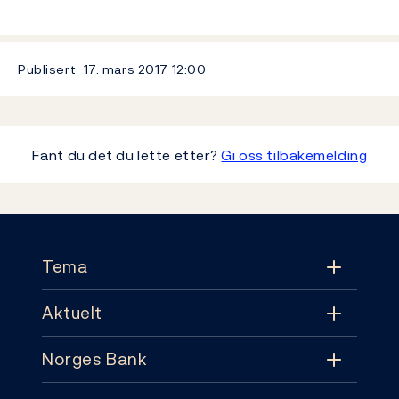
Publisert
17. mars 2017
12:00
Fant du det du lette etter?
Gi oss tilbakemelding
Footer
Tema
Aktuelt
Tema
Norges Bank
Aktuelt
Pengepolitikk