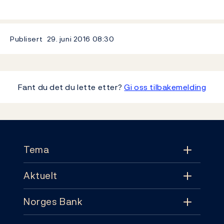
Publisert
29. juni 2016
08:30
Fant du det du lette etter?
Gi oss tilbakemelding
Footer
Tema
Aktuelt
Tema
Norges Bank
Aktuelt
Pengepolitikk